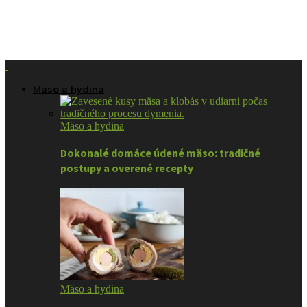
Mäso a hydina
Mäso a hydina
Dokonalé domáce údené mäso: tradičné
postupy a overené recepty
Mäso a hydina