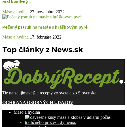
mal kvalitný...
Mäso a hydina
22. novembra 2022
Pečený pstruh na masle s hráškovým pyré
Mäso a hydina
17. februára 2022
Top články z News.sk
Tie najzaujímavejšie recepty zo sveta a zo Slovenska
OCHRANA OSOBNÝCH ÚDAJOV
Mäso a hydina