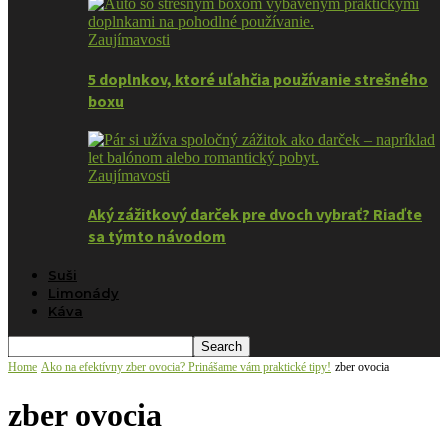
Zaujímavosti
5 doplnkov, ktoré uľahčia používanie strešného
boxu
Zaujímavosti
Aký zážitkový darček pre dvoch vybrať? Riaďte
sa týmto návodom
Suši
Limonády
Káva
Home
Ako na efektívny zber ovocia? Prinášame vám praktické tipy!
zber ovocia
zber ovocia