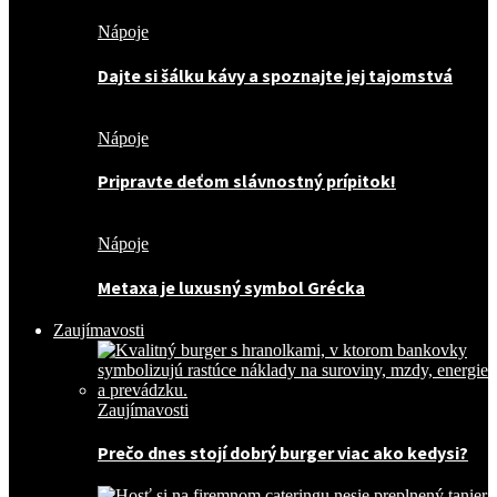
Nápoje
Dajte si šálku kávy a spoznajte jej tajomstvá
Nápoje
Pripravte deťom slávnostný prípitok!
Nápoje
Metaxa je luxusný symbol Grécka
Zaujímavosti
Zaujímavosti
Prečo dnes stojí dobrý burger viac ako kedysi?