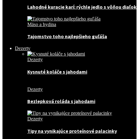
Lahodné kuracie karí: rýchle jedlo s vôňou diaľok
Mäso a hydina
Tajomstvo toho najlepšieho guľáša
Dezerty
Dezerty
Kysnuté koláče s jahodami
Dezerty
Bezlepková roláda s jahodami
Dezerty
Tipy na vynikajúce proteínové palacinky