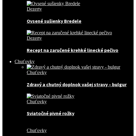
Dezerty
Ovsené sušienky Bredele
Dezerty
Recept na zaručené krehké linecké pečivo
Chuťovky
Chuťovky
Zdravý a chutný doplnok vašej stravy – bulgur
Chuťovky
Sviatočné pivné rožky
Chuťovky