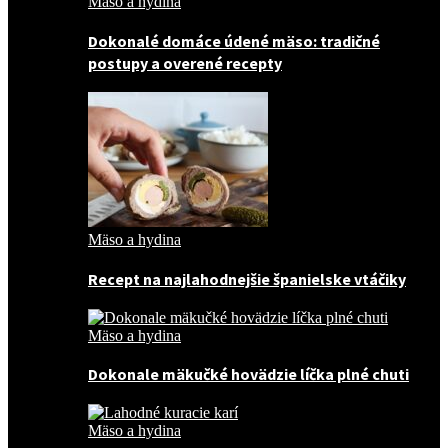
Mäso a hydina
Dokonalé domáce údené mäso: tradičné
postupy a overené recepty
Mäso a hydina
Recept na najlahodnejšie španielske vtáčiky
Mäso a hydina
Dokonale mäkučké hovädzie líčka plné chuti
Mäso a hydina