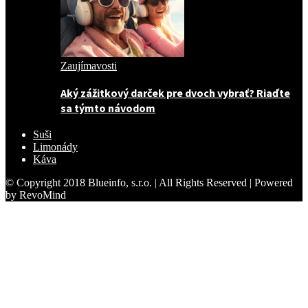
Zaujímavosti
Aký zážitkový darček pre dvoch vybrať? Riaďte
sa týmto návodom
Suši
Limonády
Káva
© Copyright 2018 Blueinfo, s.r.o. | All Rights Reserved | Powered
by RevoMind