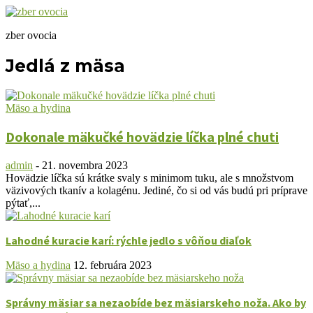
zber ovocia
Jedlá z mäsa
Mäso a hydina
Dokonale mäkučké hovädzie líčka plné chuti
admin
-
21. novembra 2023
Hovädzie líčka sú krátke svaly s minimom tuku, ale s množstvom
väzivových tkanív a kolagénu. Jediné, čo si od vás budú pri príprave
pýtať,...
Lahodné kuracie karí: rýchle jedlo s vôňou diaľok
Mäso a hydina
12. februára 2023
Správny mäsiar sa nezaobíde bez mäsiarskeho noža. Ako by