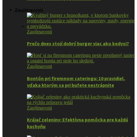
Zaujímavosti
Zaujímavosti
Prečo dnes stojí dobrý burger viac ako kedysi?
Zaujímavosti
Bontón pri firemnom cateringu: 10 pravidiel,
vďaka ktorým sa pri bufete nestrápnite
Zaujímavosti
Krájač zeleniny: Efektívna pomôcka pre každú
kuchyňu