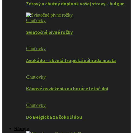
Zdravý a chutný doplnok vašej stravy – bulgur
Chuťovky
Sviatočné pivné rožky
Chuťovky
Avokádo – skvelá tropická náhrada masla
Chuťovky
Kávové osvieženia na horúce letné dni
Chuťovky
Do Belgicka za čokoládou
Nápoje