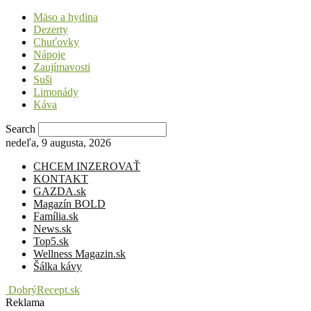
Mäso a hydina
Dezerty
Chuťovky
Nápoje
Zaujímavosti
Suši
Limonády
Káva
Search
nedeľa, 9 augusta, 2026
CHCEM INZEROVAŤ
KONTAKT
GAZDA.sk
Magazín BOLD
Família.sk
News.sk
Top5.sk
Wellness Magazin.sk
Šálka kávy
DobrýRecept.sk
Reklama