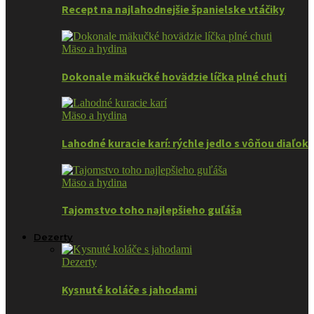
Recept na najlahodnejšie španielske vtáčiky
Mäso a hydina
Dokonale mäkučké hovädzie líčka plné chuti
Mäso a hydina
Lahodné kuracie karí: rýchle jedlo s vôňou diaľok
Mäso a hydina
Tajomstvo toho najlepšieho guľáša
Dezerty
Dezerty
Kysnuté koláče s jahodami