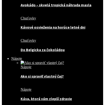
Avokádo – skvelá tropická náhrada masla
Chuťovky
Kávové osvieženia na horúce letné dni
Chuťovky
Do Belgicka za čokoládou
Nápoje
Nápoje
Ako si spraviť vlastný čaj?
Nápoje
Káva, ktorá vám zlepší zdravie