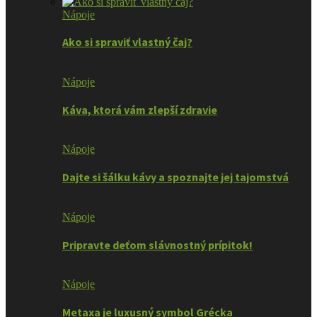
Nápoje
Ako si spraviť vlastný čaj?
Nápoje
Káva, ktorá vám zlepší zdravie
Nápoje
Dajte si šálku kávy a spoznajte jej tajomstvá
Nápoje
Pripravte deťom slávnostný prípitok!
Nápoje
Metaxa je luxusný symbol Grécka