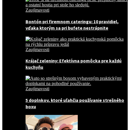
Zaujímavosti
Bontón pri firemnom cateringu: 10 pravidiel,
vďaka ktorým sa pri bufete nestrápnite
Zaujímavosti
Krájač zeleniny: Efektívna pomôcka pre každú
kuchyňu
Zaujímavosti
5 doplnkov, ktoré uľahčia používanie strešného
boxu