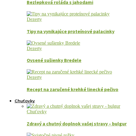
Bezlepková roláda s jahodami
Dezerty
Tipy na vynikajúce proteínové palacinky
Dezerty
Ovsené sušienky Bredele
Dezerty
Recept na zaručené krehké linecké pečivo
Chuťovky
Chuťovky
Zdravý a chutný doplnok vašej stravy – bulgur