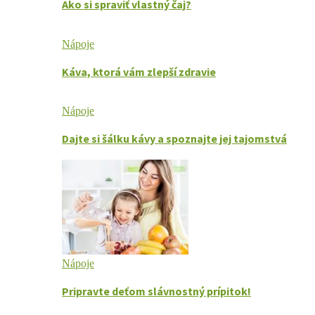
Ako si spraviť vlastný čaj?
Nápoje
Káva, ktorá vám zlepší zdravie
Nápoje
Dajte si šálku kávy a spoznajte jej tajomstvá
Nápoje
Pripravte deťom slávnostný prípitok!