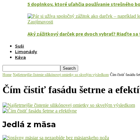
5 doplnkov, ktoré uľahčia používanie strešného b
Zaujímavosti
Aký zážitkový darček pre dvoch vybrať? Riaďte 
Suši
Limonády
Káva
Home
Najšetrnejšie čistenie silikónovej omietky so skvelým výsledkom
Čím čistiť fasádu še
Čím čistiť fasádu šetrne a efekt
Jedlá z mäsa