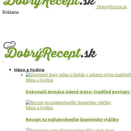
DobrýRecept.sk
Reklama
Mäso a hydina
Mäso a hydina
Dokonalé domáce údené mäso: tradičné postupy 
Mäso a hydina
Recept na najlahodnejšie španielske vtáčiky