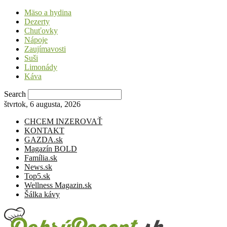
Mäso a hydina
Dezerty
Chuťovky
Nápoje
Zaujímavosti
Suši
Limonády
Káva
Search
štvrtok, 6 augusta, 2026
CHCEM INZEROVAŤ
KONTAKT
GAZDA.sk
Magazín BOLD
Família.sk
News.sk
Top5.sk
Wellness Magazin.sk
Šálka kávy