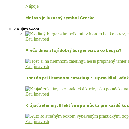
Nápoje
Metaxa je luxusný symbol Grécka
Zaujímavosti
Zaujímavosti
Prečo dnes stojí dobrý burger viac ako kedysi?
Zaujímavosti
Bontón pri firemnom cateringu: 10 pravidiel, vďak
Zaujímavosti
Krájač zeleniny: Efektívna pomôcka pre každú ku
Zaujímavosti