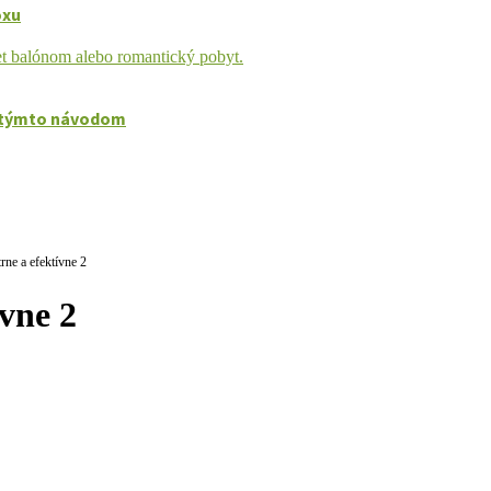
oxu
sa týmto návodom
trne a efektívne 2
ívne 2