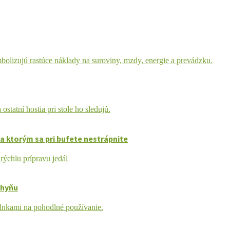
a ktorým sa pri bufete nestrápnite
chyňu