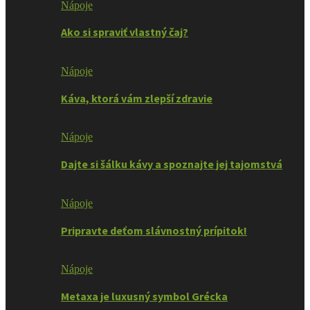
Nápoje
Ako si spraviť vlastný čaj?
Nápoje
Káva, ktorá vám zlepší zdravie
Nápoje
Dajte si šálku kávy a spoznajte jej tajomstvá
Nápoje
Pripravte deťom slávnostný prípitok!
Nápoje
Metaxa je luxusný symbol Grécka