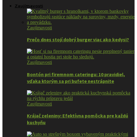
Zaujímavosti
Zaujímavosti
Prečo dnes stojí dobrý burger viac ako kedysi?
Zaujímavosti
Bontón pri firemnom cateringu: 10 pravidiel,
vďaka ktorým sa pri bufete nestrápnite
Zaujímavosti
Krájač zeleniny: Efektívna pomôcka pre každú
kuchyňu