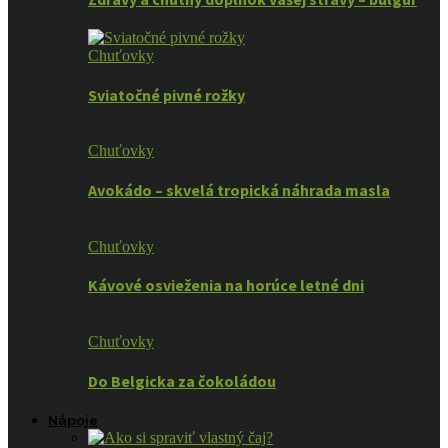
Chuťovky
Sviatočné pivné rožky
Chuťovky
Avokádo – skvelá tropická náhrada masla
Chuťovky
Kávové osvieženia na horúce letné dni
Chuťovky
Do Belgicka za čokoládou
Nápoje