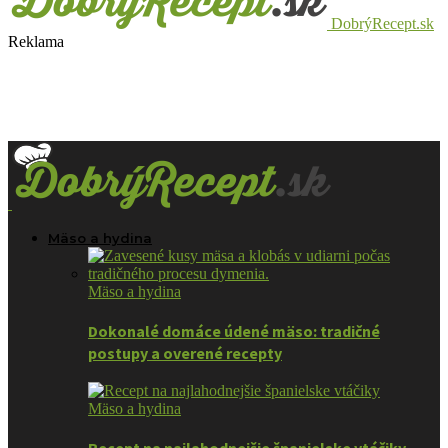
DobrýRecept.sk
Reklama
Mäso a hydina
Mäso a hydina
Dokonalé domáce údené mäso: tradičné
postupy a overené recepty
Mäso a hydina