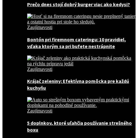
Prečo dnes stojí dobrý burger viac ako kedysi?
Zaujímavosti
Bontón pri firemnom cateringu: 10 pravidiel,
vďaka ktorým sa pri bufete nestrápnite
Zaujímavosti
Krájač zeleniny: Efektívna pomôcka pre každú
kuchyňu
Zaujímavosti
5 doplnkov, ktoré uľahčia používanie strešného
boxu