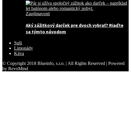
Zaujímavosti
Aký zážitkový darček pre dvoch vybrať? Riaďte
sa týmto návodom
Suši
Limonády
Káva
© Copyright 2018 Blueinfo, s.r.o. | All Rights Reserved | Powered
by RevoMind