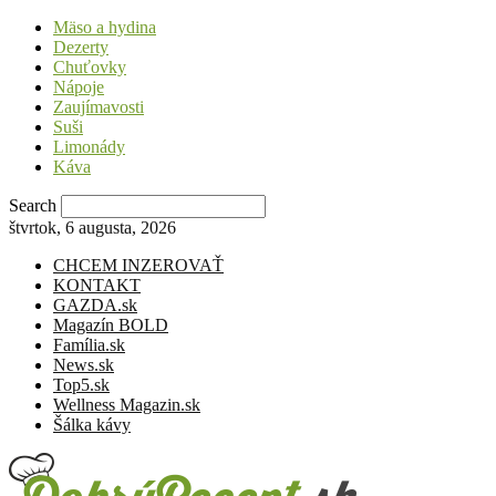
Mäso a hydina
Dezerty
Chuťovky
Nápoje
Zaujímavosti
Suši
Limonády
Káva
Search
štvrtok, 6 augusta, 2026
CHCEM INZEROVAŤ
KONTAKT
GAZDA.sk
Magazín BOLD
Família.sk
News.sk
Top5.sk
Wellness Magazin.sk
Šálka kávy