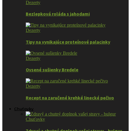
Dezerty
Bezlepková roláda s jahodami
Dezerty
Tipy na vynikajúce proteínové palacinky
Dezerty
Ovsené sušienky Bredele
Dezerty
Recept na zaručené krehké linecké pečivo
Chuťovky
Chuťovky
Zdravý a chutný doplnok vašej stravy – bulgur