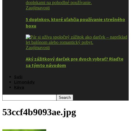
Zaujímavosti
5 doplnkov, ktoré uľahčia používanie strešného
boxu
Zaujímavosti
Aký zážitkový darček pre dvoch vybrať? Riaďte
sa týmto návodom
Suši
Limonády
Káva
53ccf4b9093ae.jpg