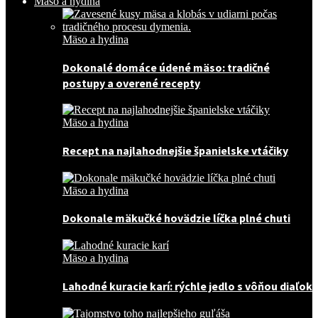
Mäso a hydina
Mäso a hydina
Dokonalé domáce údené mäso: tradičné
postupy a overené recepty
Mäso a hydina
Recept na najlahodnejšie španielske vtáčiky
Mäso a hydina
Dokonale mäkučké hovädzie líčka plné chuti
Mäso a hydina
Lahodné kuracie karí: rýchle jedlo s vôňou diaľok