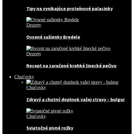
Tipy na vynikajúce proteínové palacinky
Dezerty
Ovsené sušienky Bredele
Dezerty
Recept na zaručené krehké linecké pečivo
Chuťovky
Chuťovky
Zdravý a chutný doplnok vašej stravy – bulgur
Chuťovky
Sviatočné pivné rožky