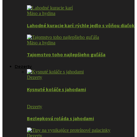
Mäso a hydina
Lahodné kuracie karí: rýchle jedlo s vôňou diaľok
Mäso a hydina
Tajomstvo toho najlepšieho guľáša
Dezerty
Dezerty
Kysnuté koláče s jahodami
Dezerty
Bezlepková roláda s jahodami
Dezerty