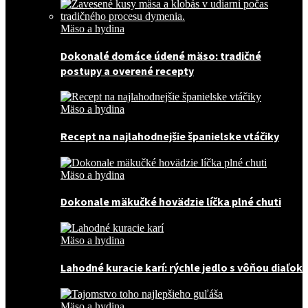
Mäso a hydina
Dokonalé domáce údené mäso: tradičné
postupy a overené recepty
Mäso a hydina
Recept na najlahodnejšie španielske vtáčiky
Mäso a hydina
Dokonale mäkučké hovädzie líčka plné chuti
Mäso a hydina
Lahodné kuracie karí: rýchle jedlo s vôňou diaľok
Mäso a hydina