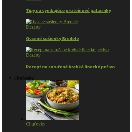
Tipy na vynikajúce proteínové palacinky
Dezerty
Ovsené sušienky Bredele
Dezerty
Recept na zaručené krehké linecké pečivo
Chuťovky
Chuťovky