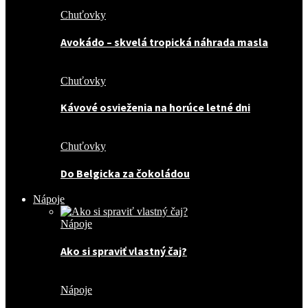
Chuťovky
Avokádo – skvelá tropická náhrada masla
Chuťovky
Kávové osvieženia na horúce letné dni
Chuťovky
Do Belgicka za čokoládou
Nápoje
Nápoje
Ako si spraviť vlastný čaj?
Nápoje