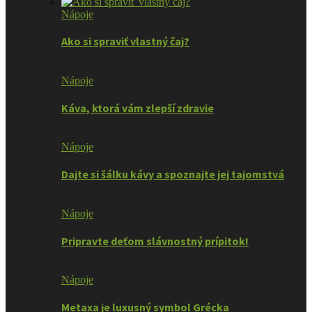
Nápoje
Ako si spraviť vlastný čaj?
Nápoje
Káva, ktorá vám zlepší zdravie
Nápoje
Dajte si šálku kávy a spoznajte jej tajomstvá
Nápoje
Pripravte deťom slávnostný prípitok!
Nápoje
Metaxa je luxusný symbol Grécka