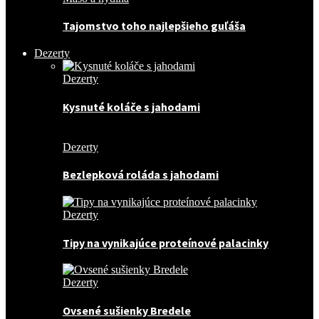
Tajomstvo toho najlepšieho guľáša
Dezerty
Dezerty
Kysnuté koláče s jahodami
Dezerty
Bezlepková roláda s jahodami
Dezerty
Tipy na vynikajúce proteínové palacinky
Dezerty
Ovsené sušienky Bredele