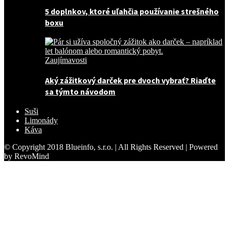
5 doplnkov, ktoré uľahčia používanie strešného
boxu
Zaujímavosti
Aký zážitkový darček pre dvoch vybrať? Riaďte
sa týmto návodom
Suši
Limonády
Káva
© Copyright 2018 Blueinfo, s.r.o. | All Rights Reserved | Powered
by RevoMind