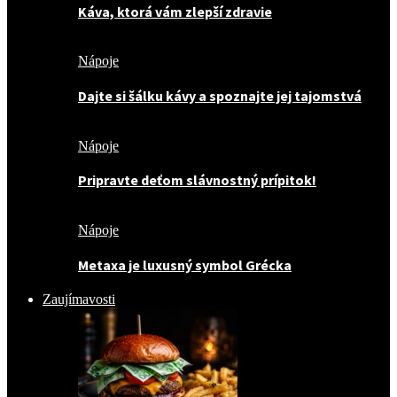
Káva, ktorá vám zlepší zdravie
Nápoje
Dajte si šálku kávy a spoznajte jej tajomstvá
Nápoje
Pripravte deťom slávnostný prípitok!
Nápoje
Metaxa je luxusný symbol Grécka
Zaujímavosti