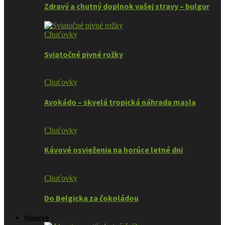
Zdravý a chutný doplnok vašej stravy – bulgur
Chuťovky
Sviatočné pivné rožky
Chuťovky
Avokádo – skvelá tropická náhrada masla
Chuťovky
Kávové osvieženia na horúce letné dni
Chuťovky
Do Belgicka za čokoládou
Nápoje