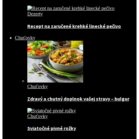
Dezerty
Recept na zaručené krehké linecké pečivo
Chuťovky
Chuťovky
Zdravý a chutný doplnok vašej stravy – bulgur
Chuťovky
Sviatočné pivné rožky