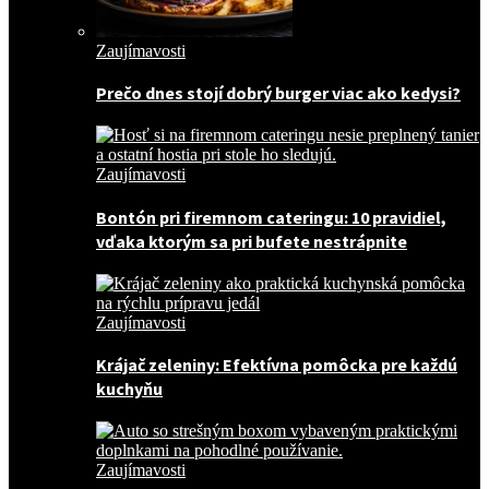
Zaujímavosti
Prečo dnes stojí dobrý burger viac ako kedysi?
Zaujímavosti
Bontón pri firemnom cateringu: 10 pravidiel,
vďaka ktorým sa pri bufete nestrápnite
Zaujímavosti
Krájač zeleniny: Efektívna pomôcka pre každú
kuchyňu
Zaujímavosti