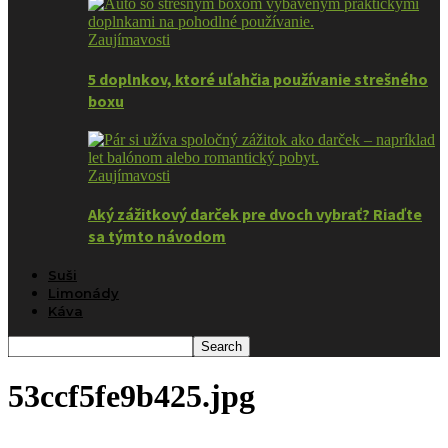
Zaujímavosti
5 doplnkov, ktoré uľahčia používanie strešného
boxu
Zaujímavosti
Aký zážitkový darček pre dvoch vybrať? Riaďte
sa týmto návodom
Suši
Limonády
Káva
53ccf5fe9b425.jpg