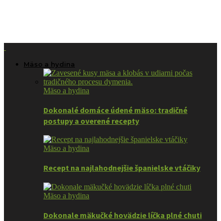
Mäso a hydina
Mäso a hydina
Dokonalé domáce údené mäso: tradičné
postupy a overené recepty
Mäso a hydina
Recept na najlahodnejšie španielske vtáčiky
Mäso a hydina
Dokonale mäkučké hovädzie líčka plné chuti