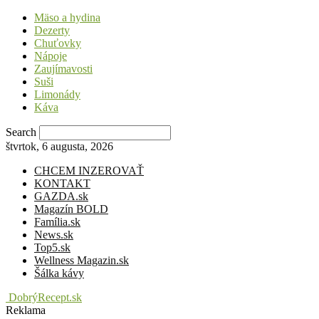
Mäso a hydina
Dezerty
Chuťovky
Nápoje
Zaujímavosti
Suši
Limonády
Káva
Search
štvrtok, 6 augusta, 2026
CHCEM INZEROVAŤ
KONTAKT
GAZDA.sk
Magazín BOLD
Família.sk
News.sk
Top5.sk
Wellness Magazin.sk
Šálka kávy
DobrýRecept.sk
Reklama