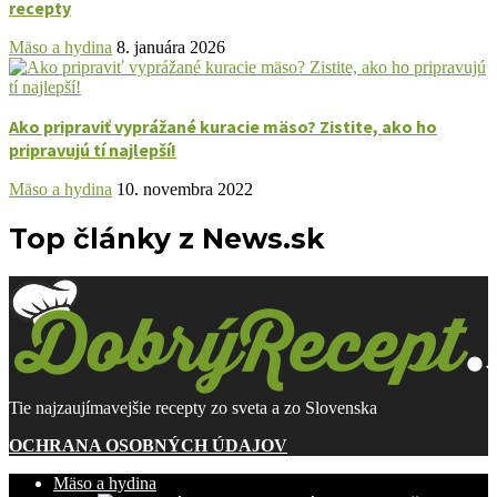
recepty
Mäso a hydina
8. januára 2026
Ako pripraviť vyprážané kuracie mäso? Zistite, ako ho
pripravujú tí najlepší!
Mäso a hydina
10. novembra 2022
Top články z News.sk
Tie najzaujímavejšie recepty zo sveta a zo Slovenska
OCHRANA OSOBNÝCH ÚDAJOV
Mäso a hydina