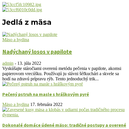
Jedlá z mäsa
Mäso a hydina
Nadýchaný losos v papilote
admin
-
13. júla 2022
Vyskúšajte stáročiami overenú metódu pečenia v papilote, akomsi
papierovom vrecúšku. Používajú ju slávni šéfkuchári a skvele sa
hodí na zdravú prípravu rýb. Tento jednoduchý trik...
Pečený pstruh na masle s hráškovým pyré
Mäso a hydina
17. februára 2022
Dokonalé domáce údené mäso: tradičné postupy a overené