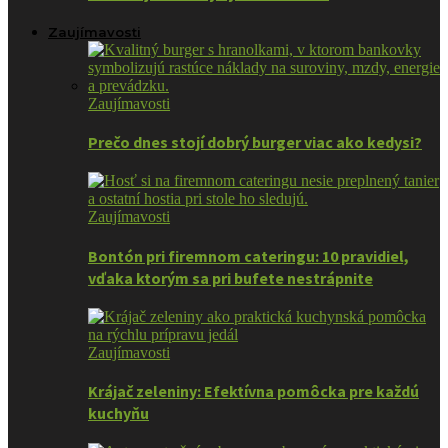
Zaujímavosti
Zaujímavosti
Prečo dnes stojí dobrý burger viac ako kedysi?
Zaujímavosti
Bontón pri firemnom cateringu: 10 pravidiel,
vďaka ktorým sa pri bufete nestrápnite
Zaujímavosti
Krájač zeleniny: Efektívna pomôcka pre každú
kuchyňu