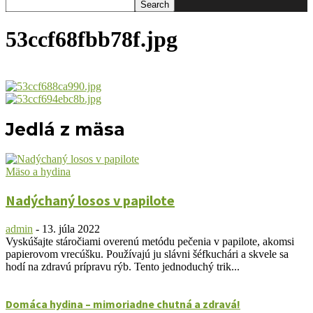
53ccf68fbb78f.jpg
Jedlá z mäsa
Mäso a hydina
Nadýchaný losos v papilote
admin
-
13. júla 2022
Vyskúšajte stáročiami overenú metódu pečenia v papilote, akomsi
papierovom vrecúšku. Používajú ju slávni šéfkuchári a skvele sa
hodí na zdravú prípravu rýb. Tento jednoduchý trik...
Domáca hydina – mimoriadne chutná a zdravá!