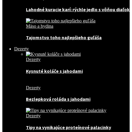
Lahodné kuracie karí: rýchle jedlo s vôňou diaľok
Mäso a hydina
Tajomstvo toho najlepšieho guľáša
Dezerty
Dezerty
Kysnuté koláče s jahodami
Dezerty
Bezlepková roláda s jahodami
Dezerty
Tipy na vynikajúce proteínové palacinky