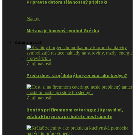
Pripravte deťom slávnostný prípitok!
Nápoje
Metaxa je luxusný symbol Grécka
Zaujímavosti
Zaujímavosti
Prečo dnes stojí dobrý burger viac ako kedysi?
Zaujímavosti
Bontón pri firemnom cateringu: 10 pravidiel,
vďaka ktorým sa pri bufete nestrápnite