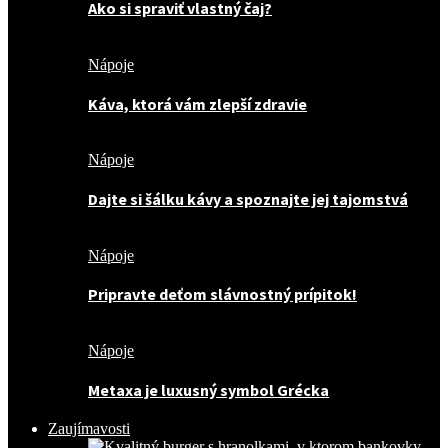
Ako si spraviť vlastný čaj?
Nápoje
Káva, ktorá vám zlepší zdravie
Nápoje
Dajte si šálku kávy a spoznajte jej tajomstvá
Nápoje
Pripravte deťom slávnostný prípitok!
Nápoje
Metaxa je luxusný symbol Grécka
Zaujímavosti