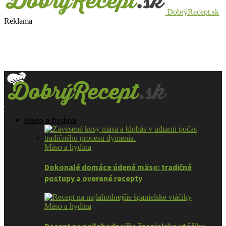
DobrýRecept.sk
Reklama
Mäso a hydina
Mäso a hydina
Dokonalé domáce údené mäso: tradičné
postupy a overené recepty
Mäso a hydina