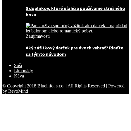
5 doplnkov, ktoré uľahčia používanie strešného
boxu
Zaujímavosti
Aký zážitkový darček pre dvoch vybrať? Riaďte
sa týmto návodom
Suši
Limonády
Káva
© Copyright 2018 Blueinfo, s.r.o. | All Rights Reserved | Powered
by RevoMind