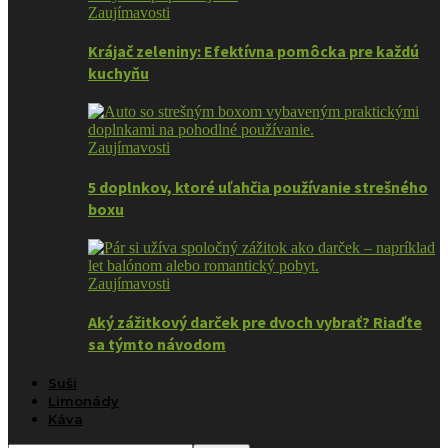
Zaujímavosti
Krájač zeleniny: Efektívna pomôcka pre každú
kuchyňu
Zaujímavosti
5 doplnkov, ktoré uľahčia používanie strešného
boxu
Zaujímavosti
Aký zážitkový darček pre dvoch vybrať? Riaďte
sa týmto návodom
Suši
Limonády
Káva