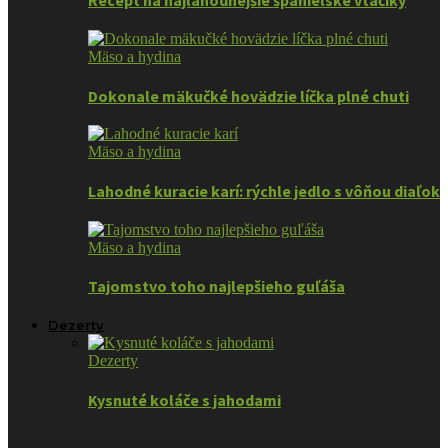
Recept na najlahodnejšie španielske vtáčiky
Mäso a hydina
Dokonale mäkučké hovädzie líčka plné chuti
Mäso a hydina
Lahodné kuracie karí: rýchle jedlo s vôňou diaľok
Mäso a hydina
Tajomstvo toho najlepšieho guľáša
Dezerty
Dezerty
Kysnuté koláče s jahodami