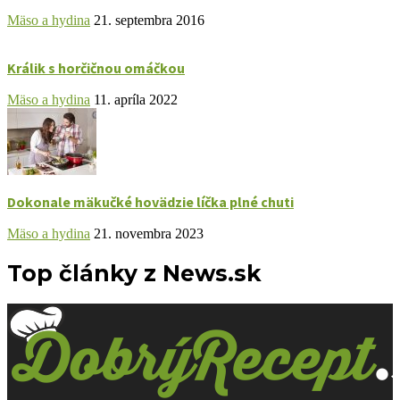
Mäso a hydina
21. septembra 2016
Králik s horčičnou omáčkou
Mäso a hydina
11. apríla 2022
Dokonale mäkučké hovädzie líčka plné chuti
Mäso a hydina
21. novembra 2023
Top články z News.sk