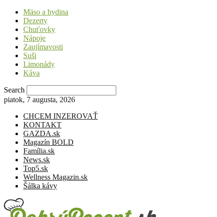
Mäso a hydina
Dezerty
Chuťovky
Nápoje
Zaujímavosti
Suši
Limonády
Káva
Search
piatok, 7 augusta, 2026
CHCEM INZEROVAŤ
KONTAKT
GAZDA.sk
Magazín BOLD
Família.sk
News.sk
Top5.sk
Wellness Magazin.sk
Šálka kávy