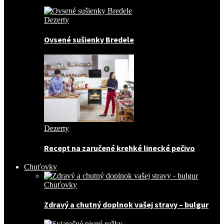
Dezerty
Ovsené sušienky Bredele
Dezerty
Recept na zaručené krehké linecké pečivo
Chuťovky
Chuťovky
Zdravý a chutný doplnok vašej stravy – bulgur