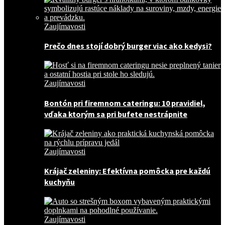
Zaujímavosti
Prečo dnes stojí dobrý burger viac ako kedysi?
Zaujímavosti
Bontón pri firemnom cateringu: 10 pravidiel,
vďaka ktorým sa pri bufete nestrápnite
Zaujímavosti
Krájač zeleniny: Efektívna pomôcka pre každú
kuchyňu
Zaujímavosti