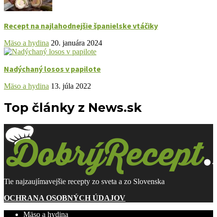
Recept na najlahodnejšie španielske vtáčiky
Mäso a hydina
20. januára 2024
Nadýchaný losos v papilote
Mäso a hydina
13. júla 2022
Top články z News.sk
Tie najzaujímavejšie recepty zo sveta a zo Slovenska
OCHRANA OSOBNÝCH ÚDAJOV
Mäso a hydina