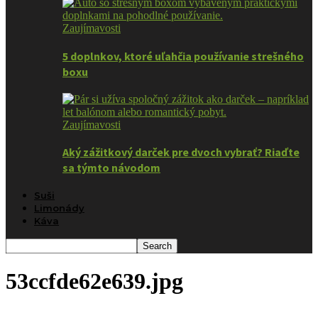
Zaujímavosti
5 doplnkov, ktoré uľahčia používanie strešného
boxu
Zaujímavosti
Aký zážitkový darček pre dvoch vybrať? Riaďte
sa týmto návodom
Suši
Limonády
Káva
53ccfde62e639.jpg