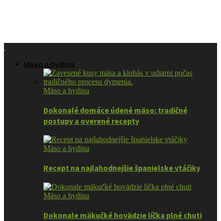
Mäso a hydina
Mäso a hydina
Dokonalé domáce údené mäso: tradičné
postupy a overené recepty
Mäso a hydina
Recept na najlahodnejšie španielske vtáčiky
Mäso a hydina
Dokonale mäkučké hovädzie líčka plné chuti