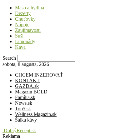
Mäso a hydina
Dezerty
Chuťovky
Nápoje
Zaujímavosti
Suši
Limonády
Káva
Search
sobota, 8 augusta, 2026
CHCEM INZEROVAŤ
KONTAKT
GAZDA.sk
Magazín BOLD
Família.sk
News.sk
Top5.sk
Wellness Magazin.sk
Šálka kávy
DobrýRecept.sk
Reklama