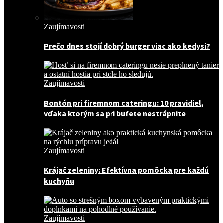
Zaujímavosti
Prečo dnes stojí dobrý burger viac ako kedysi?
Zaujímavosti
Bontón pri firemnom cateringu: 10 pravidiel,
vďaka ktorým sa pri bufete nestrápnite
Zaujímavosti
Krájač zeleniny: Efektívna pomôcka pre každú
kuchyňu
Zaujímavosti