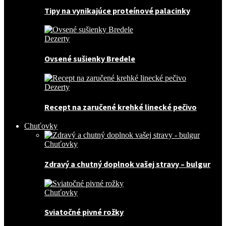
Tipy na vynikajúce proteínové palacinky
Dezerty
Ovsené sušienky Bredele
Dezerty
Recept na zaručené krehké linecké pečivo
Chuťovky
Chuťovky
Zdravý a chutný doplnok vašej stravy – bulgur
Chuťovky
Sviatočné pivné rožky