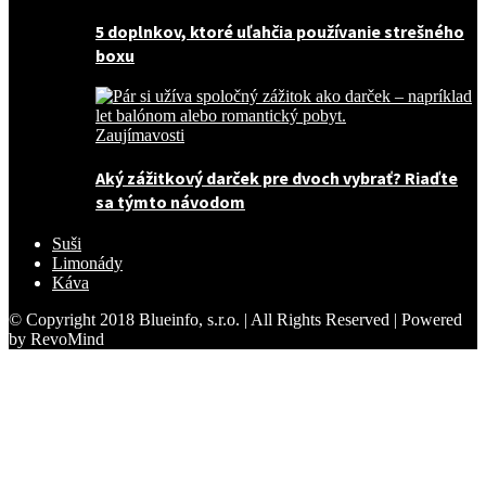
5 doplnkov, ktoré uľahčia používanie strešného
boxu
Zaujímavosti
Aký zážitkový darček pre dvoch vybrať? Riaďte
sa týmto návodom
Suši
Limonády
Káva
© Copyright 2018 Blueinfo, s.r.o. | All Rights Reserved | Powered
by RevoMind