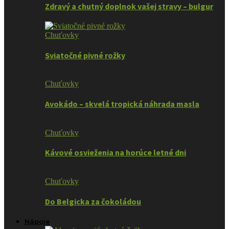
Zdravý a chutný doplnok vašej stravy – bulgur
Chuťovky
Sviatočné pivné rožky
Chuťovky
Avokádo – skvelá tropická náhrada masla
Chuťovky
Kávové osvieženia na horúce letné dni
Chuťovky
Do Belgicka za čokoládou
Nápoje