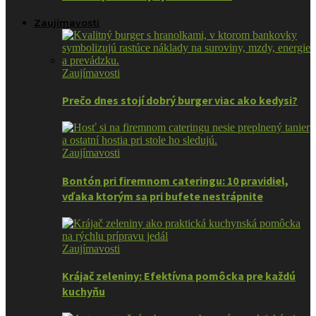
Zaujímavosti
Zaujímavosti
Prečo dnes stojí dobrý burger viac ako kedysi?
Zaujímavosti
Bontón pri firemnom cateringu: 10 pravidiel,
vďaka ktorým sa pri bufete nestrápnite
Zaujímavosti
Krájač zeleniny: Efektívna pomôcka pre každú
kuchyňu