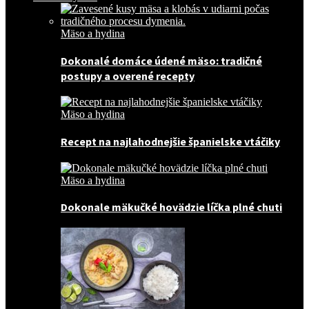
Mäso a hydina
Dokonalé domáce údené mäso: tradičné
postupy a overené recepty
Mäso a hydina
Recept na najlahodnejšie španielske vtáčiky
Mäso a hydina
Dokonale mäkučké hovädzie líčka plné chuti