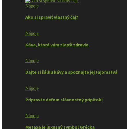
Nápoje
Ako si spraviť vlastný čaj?
Nápoje
Káva, ktorá vám zlepší zdravie
Nápoje
Dajte si šálku kávy a spoznajte jej tajomstvá
Nápoje
Pripravte deťom slávnostný prípitok!
Nápoje
Metaxa je luxusný symbol Grécka