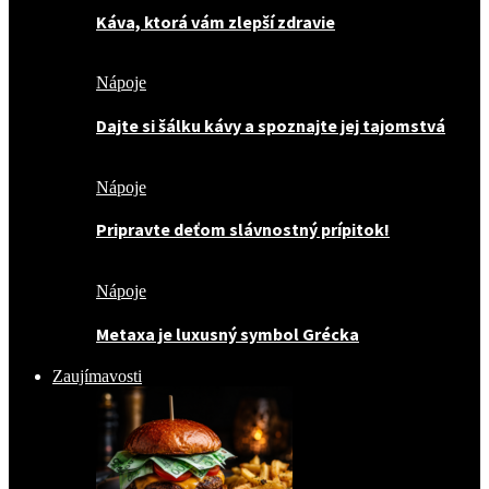
Káva, ktorá vám zlepší zdravie
Nápoje
Dajte si šálku kávy a spoznajte jej tajomstvá
Nápoje
Pripravte deťom slávnostný prípitok!
Nápoje
Metaxa je luxusný symbol Grécka
Zaujímavosti