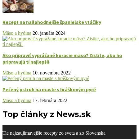
Recept na najlahodnejšie španielske vtáčiky
Mäso a hydina
20. januára 2024
Ako pripraviť vyprážané kuracie mäso? Zistite, ako ho
pripravujú tí najlepší!
Mäso a hydina
10. novembra 2022
Pečený pstruh na masle s hráškovým pyré
Mäso a hydina
17. februára 2022
Top články z News.sk
Tie najzaujímavejšie recepty zo sveta a zo Slovenska