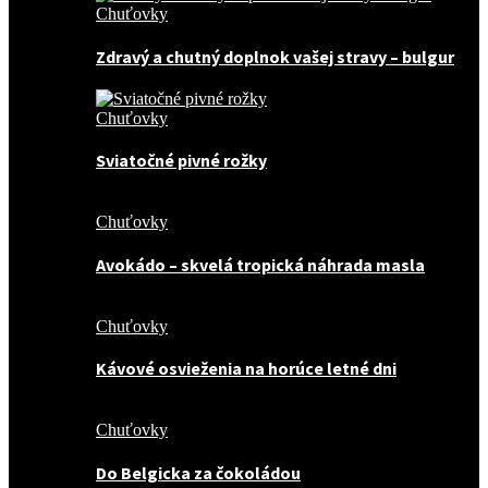
Chuťovky
Zdravý a chutný doplnok vašej stravy – bulgur
Chuťovky
Sviatočné pivné rožky
Chuťovky
Avokádo – skvelá tropická náhrada masla
Chuťovky
Kávové osvieženia na horúce letné dni
Chuťovky
Do Belgicka za čokoládou