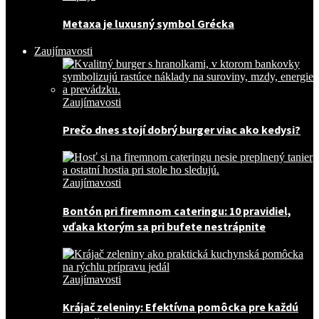
Metaxa je luxusný symbol Grécka
Zaujímavosti
Zaujímavosti
Prečo dnes stojí dobrý burger viac ako kedysi?
Zaujímavosti
Bontón pri firemnom cateringu: 10 pravidiel,
vďaka ktorým sa pri bufete nestrápnite
Zaujímavosti
Krájač zeleniny: Efektívna pomôcka pre každú