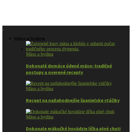
Mäso a hydina
Mäso a hydina
Dokonalé domáce údené mäso: tradičné
postupy a overené recepty
Mäso a hydina
Recept na najlahodnejšie španielske vtáčiky
Mäso a hydina
Dokonale mäkučké hovädzie líčka plné chuti