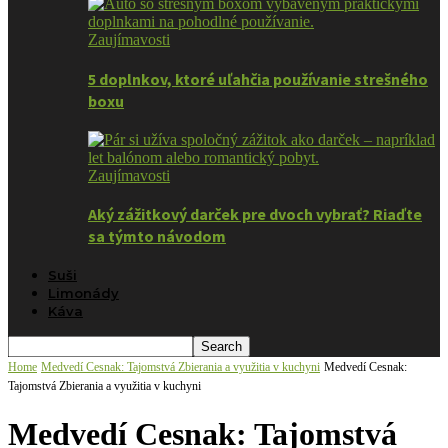
Zaujímavosti
5 doplnkov, ktoré uľahčia používanie strešného
boxu
Zaujímavosti
Aký zážitkový darček pre dvoch vybrať? Riaďte
sa týmto návodom
Suši
Limonády
Káva
Home
Medvedí Cesnak: Tajomstvá Zbierania a využitia v kuchyni
Medvedí Cesnak:
Tajomstvá Zbierania a využitia v kuchyni
Medvedí Cesnak: Tajomstvá