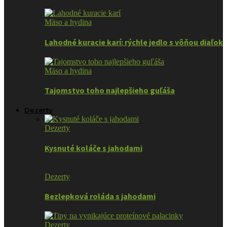
Mäso a hydina
Lahodné kuracie karí: rýchle jedlo s vôňou diaľok
Mäso a hydina
Tajomstvo toho najlepšieho guľáša
Dezerty
Dezerty
Kysnuté koláče s jahodami
Dezerty
Bezlepková roláda s jahodami
Dezerty