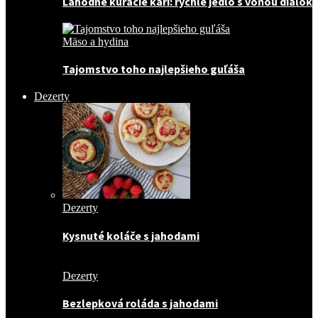
Lahodné kuracie karí: rýchle jedlo s vôňou diaľok
Mäso a hydina
Tajomstvo toho najlepšieho guľáša
Dezerty
Dezerty
Kysnuté koláče s jahodami
Dezerty
Bezlepková roláda s jahodami