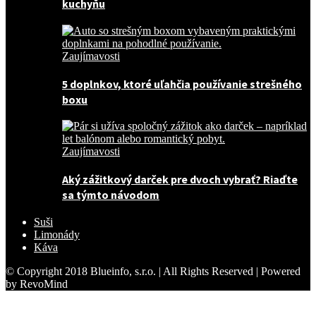
kuchyňu
Zaujímavosti
5 doplnkov, ktoré uľahčia používanie strešného
boxu
Zaujímavosti
Aký zážitkový darček pre dvoch vybrať? Riaďte
sa týmto návodom
Suši
Limonády
Káva
© Copyright 2018 Blueinfo, s.r.o. | All Rights Reserved | Powered
by RevoMind