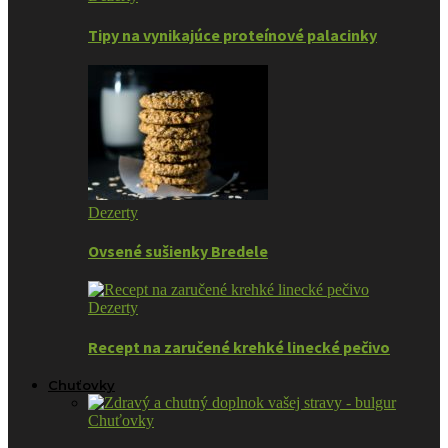
Tipy na vynikajúce proteínové palacinky
Dezerty
Ovsené sušienky Bredele
Dezerty
Recept na zaručené krehké linecké pečivo
Chuťovky
Chuťovky