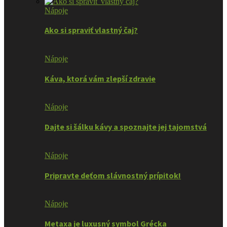
Nápoje
Ako si spraviť vlastný čaj?
Nápoje
Káva, ktorá vám zlepší zdravie
Nápoje
Dajte si šálku kávy a spoznajte jej tajomstvá
Nápoje
Pripravte deťom slávnostný prípitok!
Nápoje
Metaxa je luxusný symbol Grécka