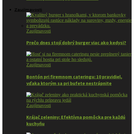
Zaujímavosti
Zaujímavosti
Prečo dnes stojí dobrý burger viac ako kedysi?
Zaujímavosti
Bontón pri firemnom cateringu: 10 pravidiel,
vďaka ktorým sa pri bufete nestrápnite
Zaujímavosti
Krájač zeleniny: Efektívna pomôcka pre každú
kuchyňu