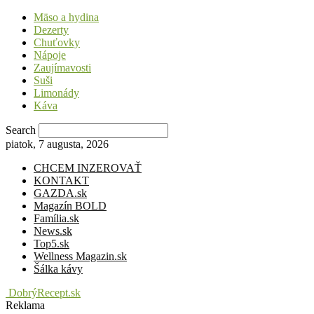
Mäso a hydina
Dezerty
Chuťovky
Nápoje
Zaujímavosti
Suši
Limonády
Káva
Search
piatok, 7 augusta, 2026
CHCEM INZEROVAŤ
KONTAKT
GAZDA.sk
Magazín BOLD
Família.sk
News.sk
Top5.sk
Wellness Magazin.sk
Šálka kávy
DobrýRecept.sk
Reklama