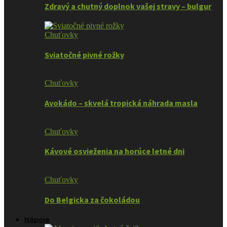
Zdravý a chutný doplnok vašej stravy – bulgur
Chuťovky
Sviatočné pivné rožky
Chuťovky
Avokádo – skvelá tropická náhrada masla
Chuťovky
Kávové osvieženia na horúce letné dni
Chuťovky
Do Belgicka za čokoládou
Nápoje