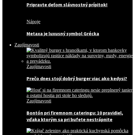
Pripravte deťom slávnostný prípitok!
Nápoje
Metaxa je luxusný symbol Grécka
Zaujímavosti
Zaujímavosti
Prečo dnes stojí dobrý burger viac ako kedysi?
Zaujímavosti
Bontón pri firemnom cateringu: 10 pravidiel,
vďaka ktorým sa pri bufete nestrápnite