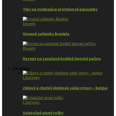
Tipy na vynikajúce proteínové palacinky
Dezerty
Ovsené sušienky Bredele
Dezerty
Recept na zaručené krehké linecké pečivo
Chuťovky
Chuťovky
Zdravý a chutný doplnok vašej stravy – bulgur
Chuťovky
Sviatočné pivné rožky