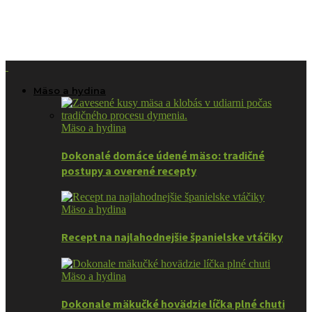
Mäso a hydina
Mäso a hydina
Dokonalé domáce údené mäso: tradičné
postupy a overené recepty
Mäso a hydina
Recept na najlahodnejšie španielske vtáčiky
Mäso a hydina
Dokonale mäkučké hovädzie líčka plné chuti