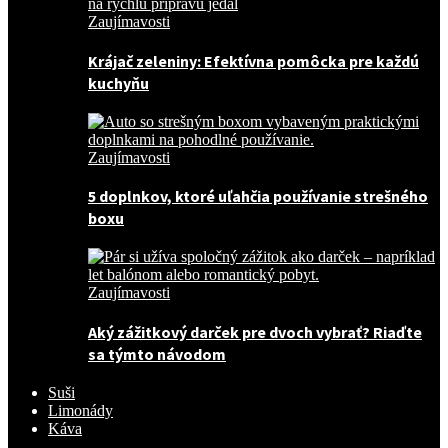
Zaujímavosti
Krájač zeleniny: Efektívna pomôcka pre každú
kuchyňu
Zaujímavosti
5 doplnkov, ktoré uľahčia používanie strešného
boxu
Zaujímavosti
Aký zážitkový darček pre dvoch vybrať? Riaďte
sa týmto návodom
Suši
Limonády
Káva