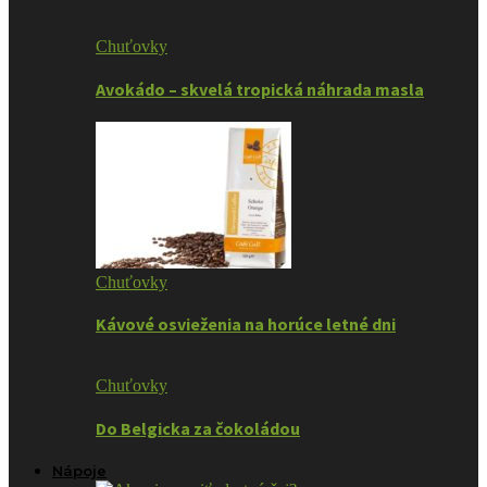
Chuťovky
Avokádo – skvelá tropická náhrada masla
Chuťovky
Kávové osvieženia na horúce letné dni
Chuťovky
Do Belgicka za čokoládou
Nápoje