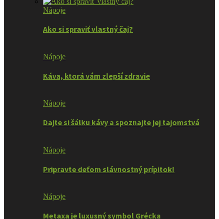
Nápoje
Ako si spraviť vlastný čaj?
Nápoje
Káva, ktorá vám zlepší zdravie
Nápoje
Dajte si šálku kávy a spoznajte jej tajomstvá
Nápoje
Pripravte deťom slávnostný prípitok!
Nápoje
Metaxa je luxusný symbol Grécka