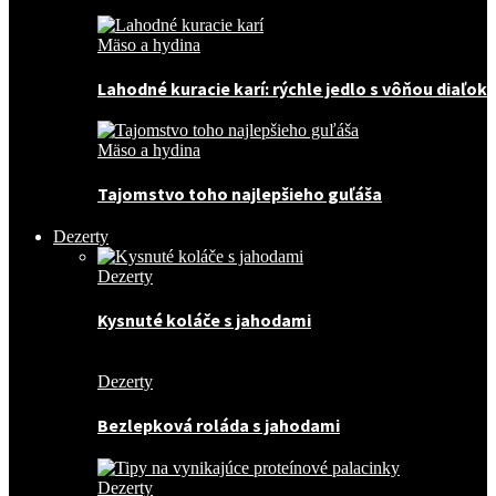
Mäso a hydina
Lahodné kuracie karí: rýchle jedlo s vôňou diaľok
Mäso a hydina
Tajomstvo toho najlepšieho guľáša
Dezerty
Dezerty
Kysnuté koláče s jahodami
Dezerty
Bezlepková roláda s jahodami
Dezerty