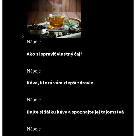
Nápoje
Ako si spraviť vlastný čaj?
Nápoje
Káva, ktorá vám zlepší zdravie
Nápoje
Dajte si šálku kávy a spoznajte jej tajomstvá
Nápoje