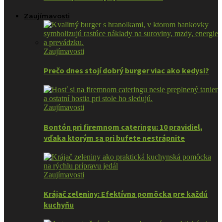
Zaujímavosti
Zaujímavosti
Prečo dnes stojí dobrý burger viac ako kedysi?
Zaujímavosti
Bontón pri firemnom cateringu: 10 pravidiel,
vďaka ktorým sa pri bufete nestrápnite
Zaujímavosti
Krájač zeleniny: Efektívna pomôcka pre každú
kuchyňu