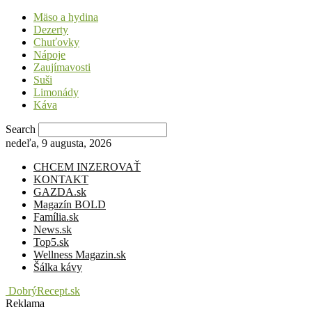
Mäso a hydina
Dezerty
Chuťovky
Nápoje
Zaujímavosti
Suši
Limonády
Káva
Search
nedeľa, 9 augusta, 2026
CHCEM INZEROVAŤ
KONTAKT
GAZDA.sk
Magazín BOLD
Família.sk
News.sk
Top5.sk
Wellness Magazin.sk
Šálka kávy
DobrýRecept.sk
Reklama