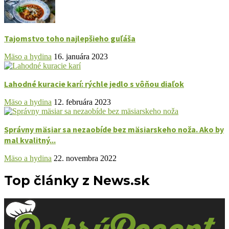
Tajomstvo toho najlepšieho guľáša
Mäso a hydina
16. januára 2023
Lahodné kuracie karí: rýchle jedlo s vôňou diaľok
Mäso a hydina
12. februára 2023
Správny mäsiar sa nezaobíde bez mäsiarskeho noža. Ako by
mal kvalitný...
Mäso a hydina
22. novembra 2022
Top články z News.sk