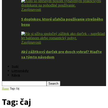
Zaujímavosti
5 doplnkov, ktoré uľahčia používanie strešného
boxu
Zaujímavosti
Aký zážitkový darček pre dvoch vybrať? Riaďte
sa týmto návodom
Suši
Limonády
Káva
Home
Tags
čaj
Tag: čaj