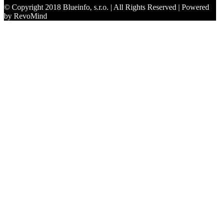
© Copyright 2018 Blueinfo, s.r.o. | All Rights Reserved | Powered
by RevoMind