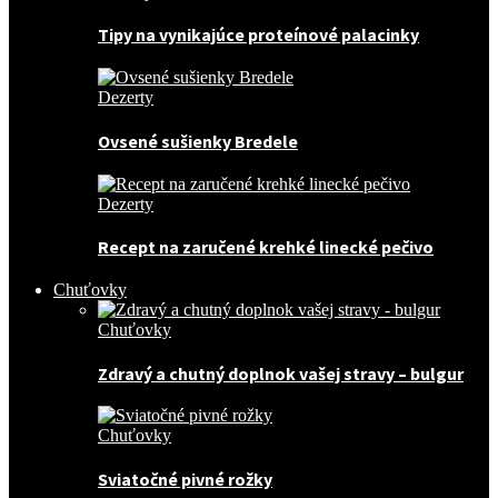
Tipy na vynikajúce proteínové palacinky
Dezerty
Ovsené sušienky Bredele
Dezerty
Recept na zaručené krehké linecké pečivo
Chuťovky
Chuťovky
Zdravý a chutný doplnok vašej stravy – bulgur
Chuťovky
Sviatočné pivné rožky