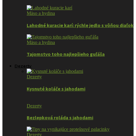
Mäso a hydina
Lahodné kuracie karí: rýchle jedlo s vôňou diaľok
Mäso a hydina
Tajomstvo toho najlepšieho guľáša
Dezerty
Dezerty
Kysnuté koláče s jahodami
Dezerty
Bezlepková roláda s jahodami
Dezerty