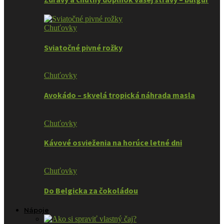
Chuťovky
Sviatočné pivné rožky
Chuťovky
Avokádo – skvelá tropická náhrada masla
Chuťovky
Kávové osvieženia na horúce letné dni
Chuťovky
Do Belgicka za čokoládou
Nápoje