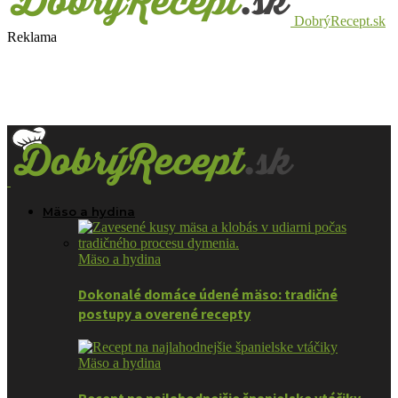
DobrýRecept.sk
Reklama
Mäso a hydina
Mäso a hydina
Dokonalé domáce údené mäso: tradičné
postupy a overené recepty
Mäso a hydina