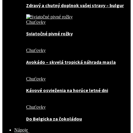
Zdravý a chutný doplnok vašej stravy – bulgur
Chuťovky
Sviatočné pivné rožky
Chuťovky
Avokádo – skvelá tropická náhrada masla
Chuťovky
Kávové osvieženia na horúce letné dni
Chuťovky
Do Belgicka za čokoládou
Nápoje