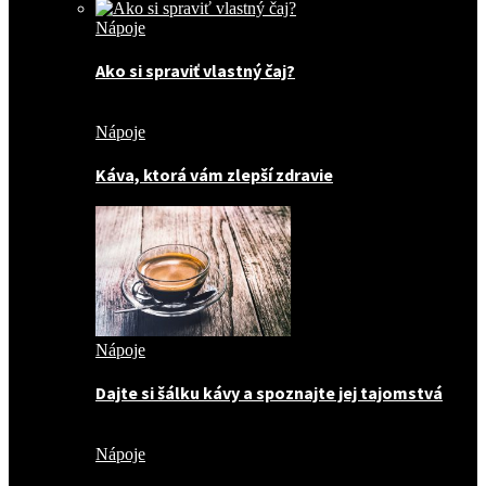
Nápoje
Ako si spraviť vlastný čaj?
Nápoje
Káva, ktorá vám zlepší zdravie
Nápoje
Dajte si šálku kávy a spoznajte jej tajomstvá
Nápoje