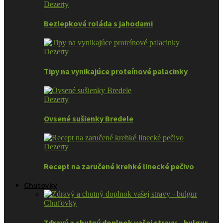
Dezerty
Bezlepková roláda s jahodami
Dezerty
Tipy na vynikajúce proteínové palacinky
Dezerty
Ovsené sušienky Bredele
Dezerty
Recept na zaručené krehké linecké pečivo
Chuťovky
Chuťovky
Zdravý a chutný doplnok vašej stravy – bulgur