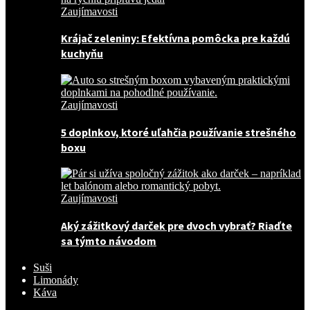
Zaujímavosti
Krájač zeleniny: Efektívna pomôcka pre každú
kuchyňu
Zaujímavosti
5 doplnkov, ktoré uľahčia používanie strešného
boxu
Zaujímavosti
Aký zážitkový darček pre dvoch vybrať? Riaďte
sa týmto návodom
Suši
Limonády
Káva