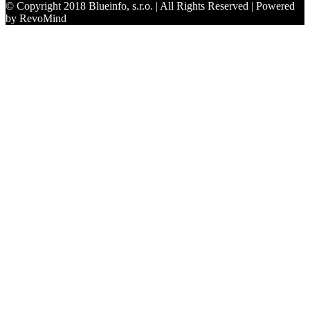
© Copyright 2018 Blueinfo, s.r.o. | All Rights Reserved | Powered
by RevoMind