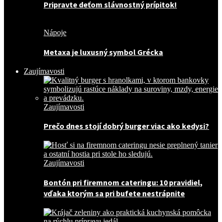
Pripravte deťom slávnostný prípitok!
Nápoje
Metaxa je luxusný symbol Grécka
Zaujímavosti
Zaujímavosti
Prečo dnes stojí dobrý burger viac ako kedysi?
Zaujímavosti
Bontón pri firemnom cateringu: 10 pravidiel,
vďaka ktorým sa pri bufete nestrápnite