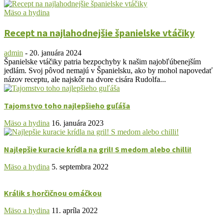
Mäso a hydina
Recept na najlahodnejšie španielske vtáčiky
admin
-
20. januára 2024
Španielske vtáčiky patria bezpochyby k našim najobľúbenejším
jedlám. Svoj pôvod nemajú v Španielsku, ako by mohol napovedať
názov receptu, ale najskôr na dvore cisára Rudolfa...
Tajomstvo toho najlepšieho guľáša
Mäso a hydina
16. januára 2023
Najlepšie kuracie krídla na gril! S medom alebo chilli!
Mäso a hydina
5. septembra 2022
Králik s horčičnou omáčkou
Mäso a hydina
11. apríla 2022