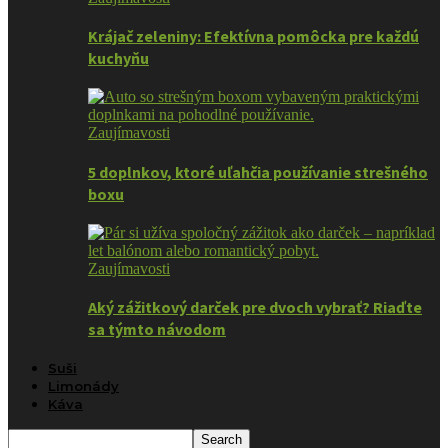
Krájač zeleniny: Efektívna pomôcka pre každú
kuchyňu
Zaujímavosti
5 doplnkov, ktoré uľahčia používanie strešného
boxu
Zaujímavosti
Aký zážitkový darček pre dvoch vybrať? Riaďte
sa týmto návodom
Suši
Limonády
Káva