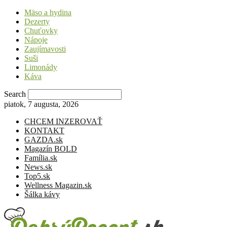
Mäso a hydina
Dezerty
Chuťovky
Nápoje
Zaujímavosti
Suši
Limonády
Káva
Search
piatok, 7 augusta, 2026
CHCEM INZEROVAŤ
KONTAKT
GAZDA.sk
Magazín BOLD
Família.sk
News.sk
Top5.sk
Wellness Magazin.sk
Šálka kávy