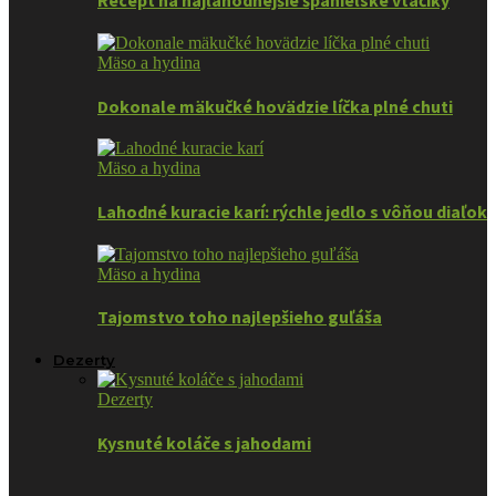
Recept na najlahodnejšie španielske vtáčiky
Mäso a hydina
Dokonale mäkučké hovädzie líčka plné chuti
Mäso a hydina
Lahodné kuracie karí: rýchle jedlo s vôňou diaľok
Mäso a hydina
Tajomstvo toho najlepšieho guľáša
Dezerty
Dezerty
Kysnuté koláče s jahodami