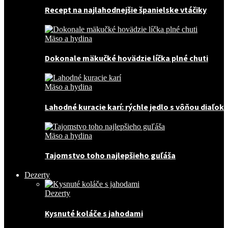
Recept na najlahodnejšie španielske vtáčiky
Mäso a hydina
Dokonale mäkučké hovädzie líčka plné chuti
Mäso a hydina
Lahodné kuracie karí: rýchle jedlo s vôňou diaľok
Mäso a hydina
Tajomstvo toho najlepšieho guľáša
Dezerty
Dezerty
Kysnuté koláče s jahodami