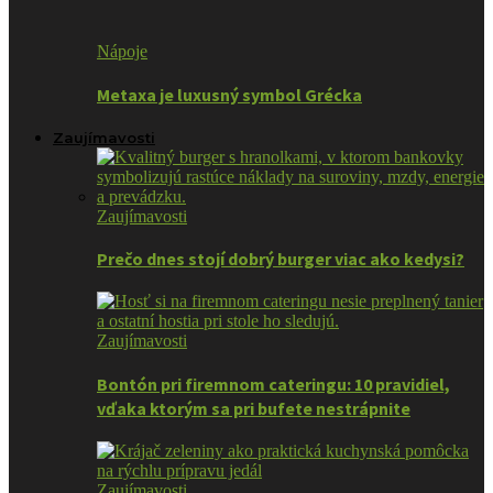
Nápoje
Metaxa je luxusný symbol Grécka
Zaujímavosti
Zaujímavosti
Prečo dnes stojí dobrý burger viac ako kedysi?
Zaujímavosti
Bontón pri firemnom cateringu: 10 pravidiel,
vďaka ktorým sa pri bufete nestrápnite
Zaujímavosti