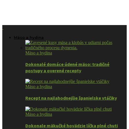
Mäso a hydina
Mäso a hydina
Dokonalé domáce údené mäso: tradičné
postupy a overené recepty
Mäso a hydina
Recept na najlahodnejšie španielske vtáčiky
Mäso a hydina
Dokonale mäkučké hovädzie líčka plné chuti