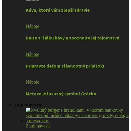
Káva, ktorá vám zlepší zdravie
Nápoje
Dajte si šálku kávy a spoznajte jej tajomstvá
Nápoje
Pripravte deťom slávnostný prípitok!
Nápoje
Metaxa je luxusný symbol Grécka
Zaujímavosti
Zaujímavosti