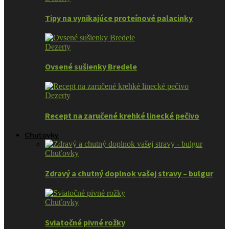
Tipy na vynikajúce proteínové palacinky
Dezerty
Ovsené sušienky Bredele
Dezerty
Recept na zaručené krehké linecké pečivo
Chuťovky
Chuťovky
Zdravý a chutný doplnok vašej stravy – bulgur
Chuťovky
Sviatočné pivné rožky