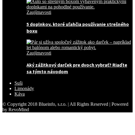
Zaujímavosti
5 doplnkov, ktoré uľahčia používanie strešného
boxu
Zaujímavosti
Aký zážitkový darček pre dvoch vybrať? Riaďte
sa týmto návodom
Suši
Limonády
Káva
© Copyright 2018 Blueinfo, s.r.o. | All Rights Reserved | Powered
by RevoMind