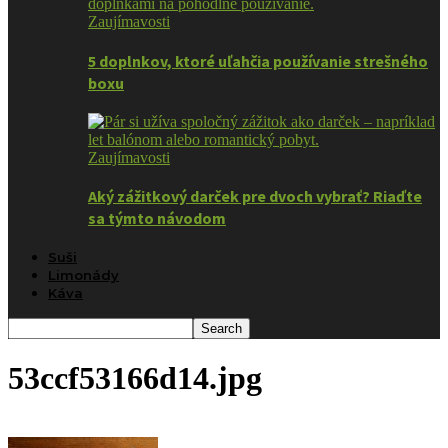
Zaujímavosti
5 doplnkov, ktoré uľahčia používanie strešného
boxu
Zaujímavosti
Aký zážitkový darček pre dvoch vybrať? Riaďte
sa týmto návodom
Suši
Limonády
Káva
53ccf53166d14.jpg