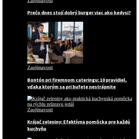
Zaujímavosti
Prečo dnes stojí dobrý burger viac ako kedysi?
Zaujímavosti
Bontón pri firemnom cateringu: 10 pravidiel,
vďaka ktorým sa pri bufete nestrápnite
Zaujímavosti
Krájač zeleniny: Efektívna pomôcka pre každú
kuchyňu