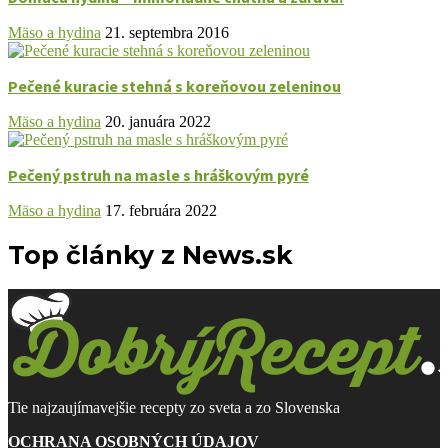
Mäso a hydina
21. septembra 2016
Pečené kuracie stehná s koreňovou zeleninou
Mäso a hydina
20. januára 2022
Pečený pstruh na masle s hráškovým pyré
Mäso a hydina
17. februára 2022
Top články z News.sk
Tie najzaujímavejšie recepty zo sveta a zo Slovenska
OCHRANA OSOBNÝCH ÚDAJOV