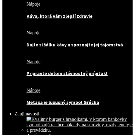
Nápoje
Káva, ktorá vám zlepší zdravie
Nápoje
Dajte si šálku kávy a spoznajte jej tajomstvá
Nápoje
Pripravte deťom slávnostný prípitok!
Nápoje
Metaxa je luxusný symbol Grécka
Zaujímavosti