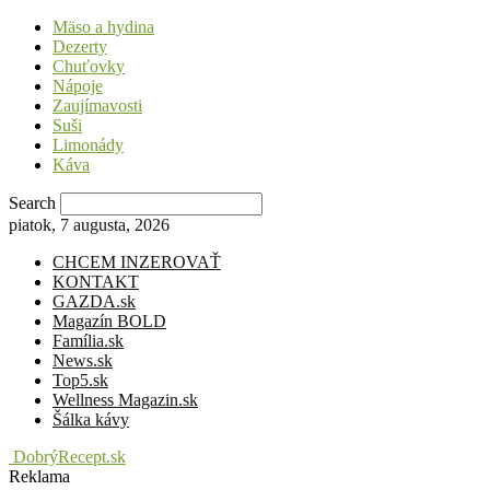
Mäso a hydina
Dezerty
Chuťovky
Nápoje
Zaujímavosti
Suši
Limonády
Káva
Search
piatok, 7 augusta, 2026
CHCEM INZEROVAŤ
KONTAKT
GAZDA.sk
Magazín BOLD
Família.sk
News.sk
Top5.sk
Wellness Magazin.sk
Šálka kávy
DobrýRecept.sk
Reklama