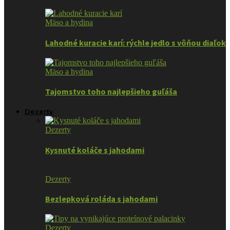
Mäso a hydina
Lahodné kuracie karí: rýchle jedlo s vôňou diaľok
Mäso a hydina
Tajomstvo toho najlepšieho guľáša
Dezerty
Dezerty
Kysnuté koláče s jahodami
Dezerty
Bezlepková roláda s jahodami
Dezerty