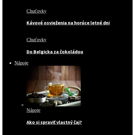
Chuťovky
Kávové osvieženia na horúce letné dni
Chuťovky
Do Belgicka za čokoládou
Nápoje
Nápoje
Ako si spraviť vlastný čaj?