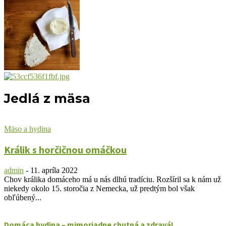
Jedlá z mäsa
Mäso a hydina
Králik s horčičnou omáčkou
admin
-
11. apríla 2022
Chov králika domáceho má u nás dlhú tradíciu. Rozšíril sa k nám už
niekedy okolo 15. storočia z Nemecka, už predtým bol však
obľúbený...
Domáca hydina – mimoriadne chutná a zdravá!