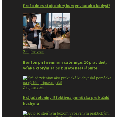
Prečo dnes stojí dobrý burger viac ako kedysi?
Zaujímavosti
Bontón pri firemnom cateringu: 10 pravidiel,
vďaka ktorým sa pri bufete nestrápnite
Zaujímavosti
Krájač zeleniny: Efektívna pomôcka pre každú
kuchyňu