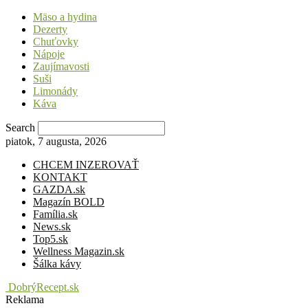
Mäso a hydina
Dezerty
Chuťovky
Nápoje
Zaujímavosti
Suši
Limonády
Káva
Search
piatok, 7 augusta, 2026
CHCEM INZEROVAŤ
KONTAKT
GAZDA.sk
Magazín BOLD
Família.sk
News.sk
Top5.sk
Wellness Magazin.sk
Šálka kávy
DobrýRecept.sk
Reklama