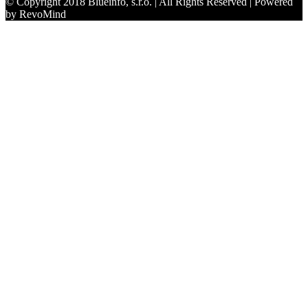
© Copyright 2018 Blueinfo, s.r.o. | All Rights Reserved | Powered
by RevoMind