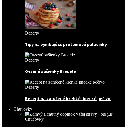
Dezerty
Tipy na vynikajúce proteínové palacinky
Dezerty
Ovsené sušienky Bredele
Dezerty
Recept na zaručené krehké linecké pečivo
Chuťovky
Chuťovky