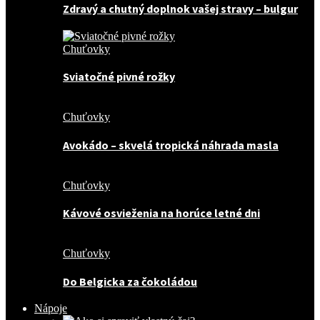
Zdravý a chutný doplnok vašej stravy – bulgur
Chuťovky
Sviatočné pivné rožky
Chuťovky
Avokádo – skvelá tropická náhrada masla
Chuťovky
Kávové osvieženia na horúce letné dni
Chuťovky
Do Belgicka za čokoládou
Nápoje