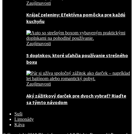
Zaujímavosti
Krájač zeleniny: Efektívna pomôcka pre každú
kuchyňu
Zaujímavosti
5 doplnkov, ktoré uľahčia používanie strešného
boxu
Zaujímavosti
Aký zážitkový darček pre dvoch vybrať? Riaďte
sa týmto návodom
Suši
Limonády
Káva