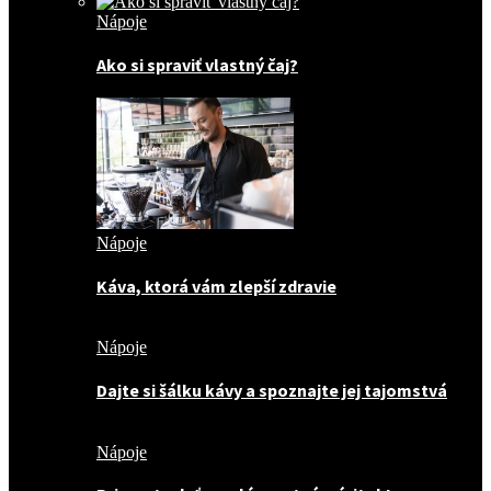
Nápoje
Ako si spraviť vlastný čaj?
Nápoje
Káva, ktorá vám zlepší zdravie
Nápoje
Dajte si šálku kávy a spoznajte jej tajomstvá
Nápoje