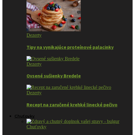
Dezerty
Tipy na vynikajúce proteínové palacinky
Dezerty
Ovsené sušienky Bredele
Dezerty
Recept na zaručené krehké linecké pečivo
Chuťovky
Chuťovky