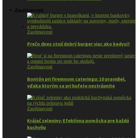
Zaujímavosti
Zaujímavosti
Prečo dnes stojí dobrý burger viac ako kedysi?
Zaujímavosti
Bontón pri firemnom cateringu: 10 pravidiel,
vďaka ktorým sa pri bufete nestrápnite
Zaujímavosti
Krájač zeleniny: Efektívna pomôcka pre každú
kuchyňu