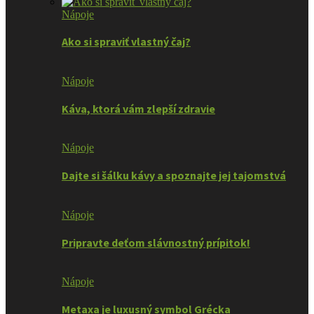
Nápoje
Ako si spraviť vlastný čaj?
Nápoje
Káva, ktorá vám zlepší zdravie
Nápoje
Dajte si šálku kávy a spoznajte jej tajomstvá
Nápoje
Pripravte deťom slávnostný prípitok!
Nápoje
Metaxa je luxusný symbol Grécka