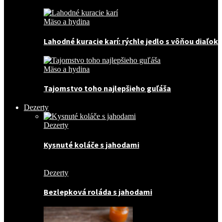
Mäso a hydina
Lahodné kuracie karí: rýchle jedlo s vôňou diaľok
Mäso a hydina
Tajomstvo toho najlepšieho guľáša
Dezerty
Dezerty
Kysnuté koláče s jahodami
Dezerty
Bezlepková roláda s jahodami