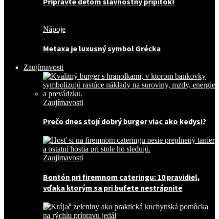
Pripravte deťom slávnostný prípitok!
Nápoje
Metaxa je luxusný symbol Grécka
Zaujímavosti
Zaujímavosti
Prečo dnes stojí dobrý burger viac ako kedysi?
Zaujímavosti
Bontón pri firemnom cateringu: 10 pravidiel,
vďaka ktorým sa pri bufete nestrápnite