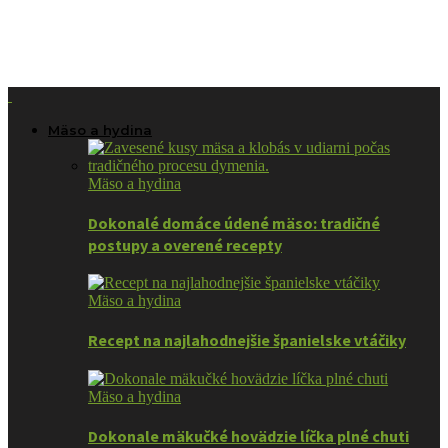
Mäso a hydina
Mäso a hydina
Dokonalé domáce údené mäso: tradičné
postupy a overené recepty
Mäso a hydina
Recept na najlahodnejšie španielske vtáčiky
Mäso a hydina
Dokonale mäkučké hovädzie líčka plné chuti