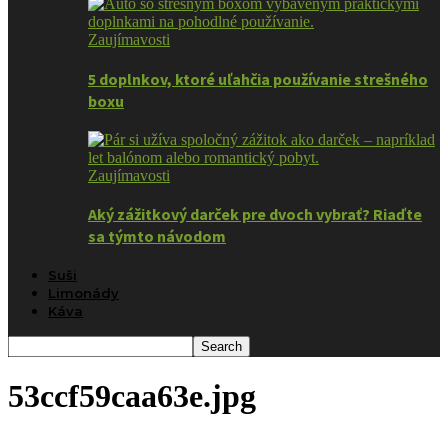
Zaujímavosti
5 doplnkov, ktoré uľahčia používanie strešného
boxu
Zaujímavosti
Aký zážitkový darček pre dvoch vybrať? Riaďte
sa týmto návodom
Suši
Limonády
Káva
53ccf59caa63e.jpg