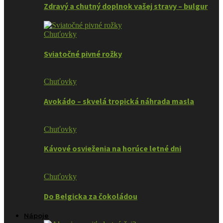
Zdravý a chutný doplnok vašej stravy – bulgur
Chuťovky
Sviatočné pivné rožky
Chuťovky
Avokádo – skvelá tropická náhrada masla
Chuťovky
Kávové osvieženia na horúce letné dni
Chuťovky
Do Belgicka za čokoládou
Nápoje