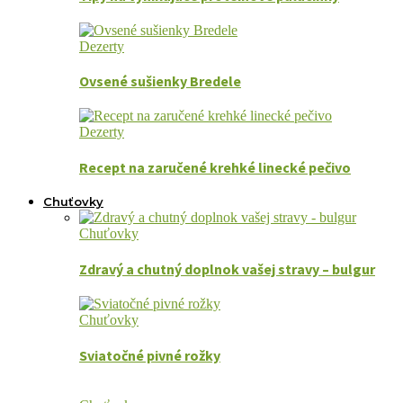
Dezerty
Ovsené sušienky Bredele
Dezerty
Recept na zaručené krehké linecké pečivo
Chuťovky
Chuťovky
Zdravý a chutný doplnok vašej stravy – bulgur
Chuťovky
Sviatočné pivné rožky