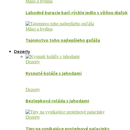
Mäso a hydina
Lahodné kuracie karí: rýchle jedlo s vôňou diaľok
Mäso a hydina
Tajomstvo toho najlepšieho guľáša
Dezerty
Dezerty
Kysnuté koláče s jahodami
Dezerty
Bezlepková roláda s jahodami
Dezerty
Tipy na vynikajúce proteínové palacinky