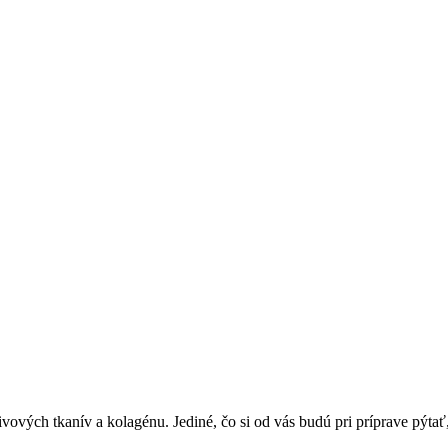
ových tkanív a kolagénu. Jediné, čo si od vás budú pri príprave pýtať,