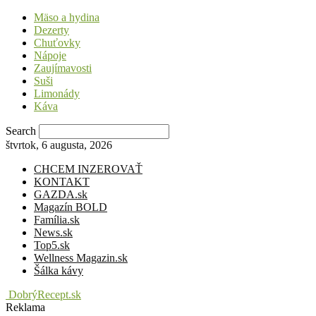
Mäso a hydina
Dezerty
Chuťovky
Nápoje
Zaujímavosti
Suši
Limonády
Káva
Search
štvrtok, 6 augusta, 2026
CHCEM INZEROVAŤ
KONTAKT
GAZDA.sk
Magazín BOLD
Família.sk
News.sk
Top5.sk
Wellness Magazin.sk
Šálka kávy
DobrýRecept.sk
Reklama