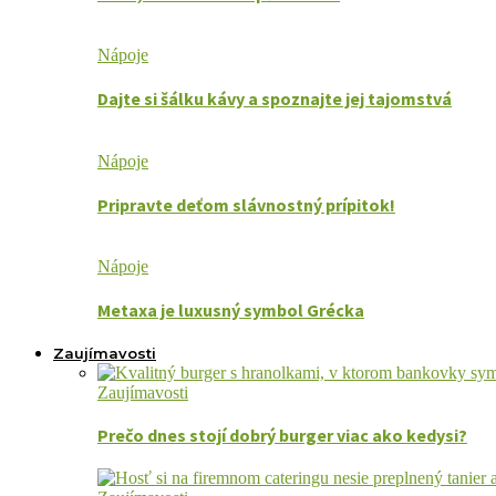
Nápoje
Dajte si šálku kávy a spoznajte jej tajomstvá
Nápoje
Pripravte deťom slávnostný prípitok!
Nápoje
Metaxa je luxusný symbol Grécka
Zaujímavosti
Zaujímavosti
Prečo dnes stojí dobrý burger viac ako kedysi?