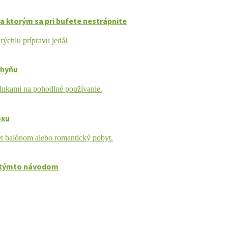
a ktorým sa pri bufete nestrápnite
chyňu
oxu
sa týmto návodom