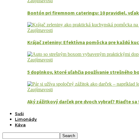
Zaujímavosti
Bontón pri firemnom cateringu: 10 pravidiel, vďak
Zaujímavosti
Krájač zeleniny: Efektívna pomôcka pre každú ku
Zaujímavosti
5 doplnkov, ktoré uľahčia používanie strešného b
Zaujímavosti
Aký zážitkový darček pre dvoch vybrať? Riaďte 
Suši
Limonády
Káva