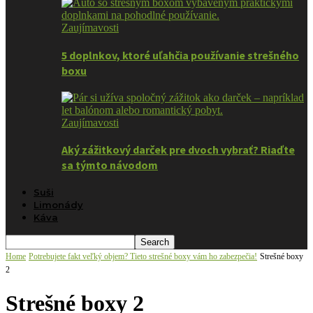
Zaujímavosti
5 doplnkov, ktoré uľahčia používanie strešného
boxu
Zaujímavosti
Aký zážitkový darček pre dvoch vybrať? Riaďte
sa týmto návodom
Suši
Limonády
Káva
Home
Potrebujete fakt veľký objem? Tieto strešné boxy vám ho zabezpečia!
Strešné boxy
2
Strešné boxy 2