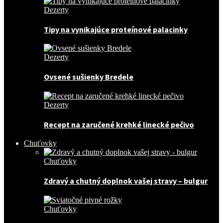
Dezerty
Tipy na vynikajúce proteínové palacinky
Dezerty
Ovsené sušienky Bredele
Dezerty
Recept na zaručené krehké linecké pečivo
Chuťovky
Chuťovky
Zdravý a chutný doplnok vašej stravy – bulgur
Chuťovky