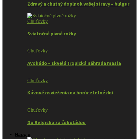
Zdravý a chutný doplnok vašej stravy – bulgur
Chuťovky
Sviatočné pivné rožky
Chuťovky
Avokádo – skvelá tropická náhrada masla
Chuťovky
Kávové osvieženia na horúce letné dni
Chuťovky
Do Belgicka za čokoládou
Nápoje