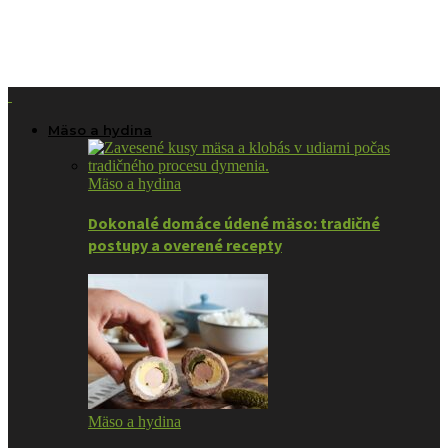
Mäso a hydina
Mäso a hydina
Dokonalé domáce údené mäso: tradičné
postupy a overené recepty
Mäso a hydina