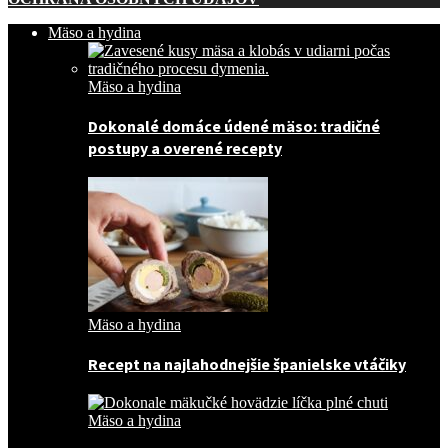
Mäso a hydina
Mäso a hydina
Dokonalé domáce údené mäso: tradičné
postupy a overené recepty
Mäso a hydina
Recept na najlahodnejšie španielske vtáčiky
Mäso a hydina