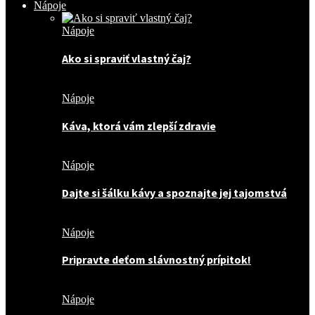
Nápoje
Nápoje
Ako si spraviť vlastný čaj?
Nápoje
Káva, ktorá vám zlepší zdravie
Nápoje
Dajte si šálku kávy a spoznajte jej tajomstvá
Nápoje
Pripravte deťom slávnostný prípitok!
Nápoje