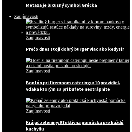
Metaxa je luxusný symbol Grécka
Zaujímavosti
Zaujímavosti
Prečo dnes stojí dobrý burger viac ako kedysi?
Zaujímavosti
Bontón pri firemnom cateringu: 10 pravidiel,
vďaka ktorým sa pri bufete nestrápnite
Zaujímavosti
Krájač zeleniny: Efektívna pomôcka pre každú
kuchyňu