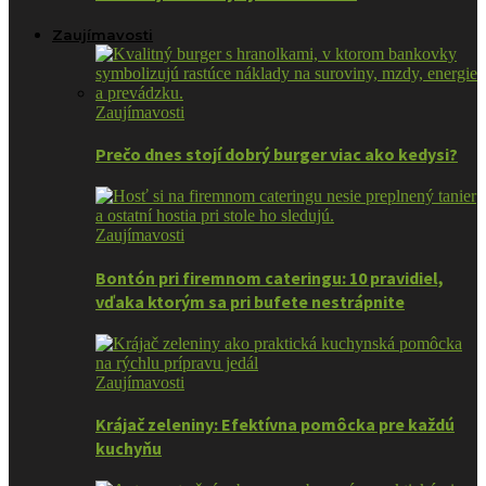
Zaujímavosti
Zaujímavosti
Prečo dnes stojí dobrý burger viac ako kedysi?
Zaujímavosti
Bontón pri firemnom cateringu: 10 pravidiel,
vďaka ktorým sa pri bufete nestrápnite
Zaujímavosti
Krájač zeleniny: Efektívna pomôcka pre každú
kuchyňu