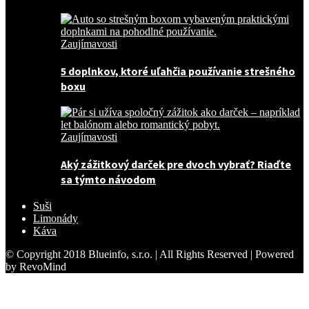
Zaujímavosti
5 doplnkov, ktoré uľahčia používanie strešného
boxu
Zaujímavosti
Aký zážitkový darček pre dvoch vybrať? Riaďte
sa týmto návodom
Suši
Limonády
Káva
© Copyright 2018 Blueinfo, s.r.o. | All Rights Reserved | Powered
by RevoMind