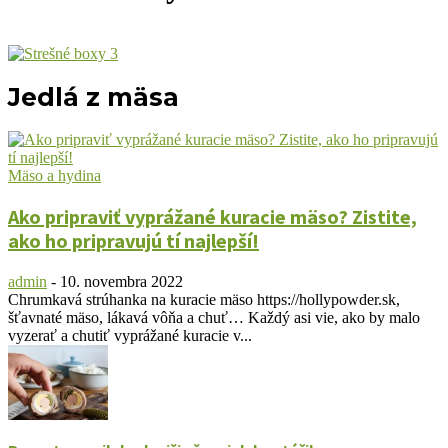
Jedlá z mäsa
Mäso a hydina
Ako pripraviť vyprážané kuracie mäso? Zistite,
ako ho pripravujú tí najlepší!
admin
-
10. novembra 2022
Chrumkavá strúhanka na kuracie mäso https://hollypowder.sk,
šťavnaté mäso, lákavá vôňa a chuť… Každý asi vie, ako by malo
vyzerať a chutiť vyprážané kuracie v...