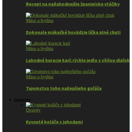
Recept na najlahodnejšie španielske vtáčiky
Mäso a hydina
Dokonale mäkučké hovädzie líčka plné chuti
Mäso a hydina
Lahodné kuracie karí: rýchle jedlo s vôňou diaľok
Mäso a hydina
Tajomstvo toho najlepšieho guľáša
Dezerty
Dezerty
Kysnuté koláče s jahodami