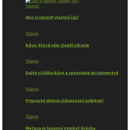
Nápoje
Ako si spraviť vlastný čaj?
Nápoje
Káva, ktorá vám zlepší zdravie
Nápoje
Dajte si šálku kávy a spoznajte jej tajomstvá
Nápoje
Pripravte deťom slávnostný prípitok!
Nápoje
Metaxa je luxusný symbol Grécka