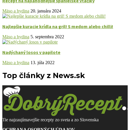
Recept na najlahodnejšie španielske vtáčiky
Mäso a hydina
20. januára 2024
Najlepšie kuracie krídla na gril! S medom alebo chilli!
Mäso a hydina
5. septembra 2022
Nadýchaný losos v papilote
Mäso a hydina
13. júla 2022
Top články z News.sk
Tie najzaujímavejšie recepty zo sveta a zo Slovenska
OCHRANA OSOBNÝCH ÚDAJOV