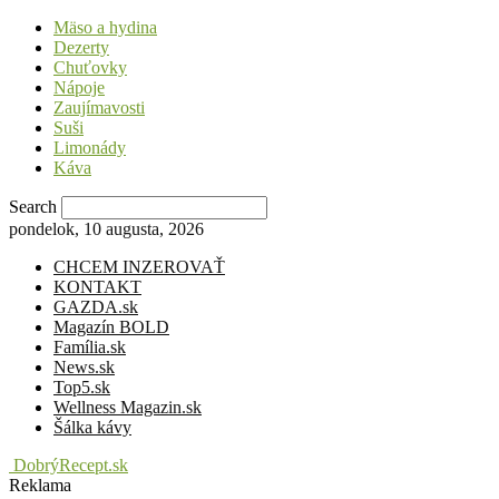
Mäso a hydina
Dezerty
Chuťovky
Nápoje
Zaujímavosti
Suši
Limonády
Káva
Search
pondelok, 10 augusta, 2026
CHCEM INZEROVAŤ
KONTAKT
GAZDA.sk
Magazín BOLD
Família.sk
News.sk
Top5.sk
Wellness Magazin.sk
Šálka kávy
DobrýRecept.sk
Reklama