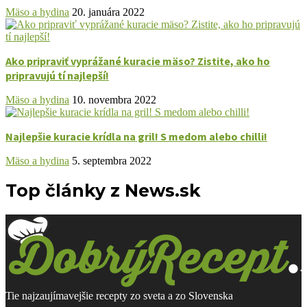
Mäso a hydina
20. januára 2022
Ako pripraviť vyprážané kuracie mäso? Zistite, ako ho
pripravujú tí najlepší!
Mäso a hydina
10. novembra 2022
Najlepšie kuracie krídla na gril! S medom alebo chilli!
Mäso a hydina
5. septembra 2022
Top články z News.sk
Tie najzaujímavejšie recepty zo sveta a zo Slovenska