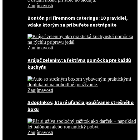
Zaujímavosti
Bontón pri firemnom cateringu: 10 pravidiel,
vďaka ktorým sa pri bufete nestrápnite
Zaujímavosti
Krájač zeleniny: Efektívna pomôcka pre každú
kuchyňu
Zaujímavosti
5 doplnkov, ktoré uľahčia používanie strešného
boxu
Zaujímavosti