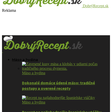
DobrýRecept.sk
Reklama
Mäso a hydina
Mäso a hydina
Dokonalé domáce údené mäso: tradičné
postupy a overené recepty
Mäso a hydina