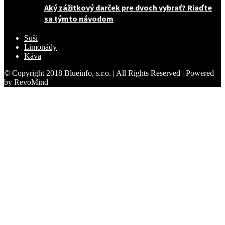
Aký zážitkový darček pre dvoch vybrať? Riaďte
sa týmto návodom
Suši
Limonády
Káva
© Copyright 2018 Blueinfo, s.r.o. | All Rights Reserved | Powered
by RevoMind