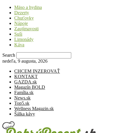
Mäso a hydina
Dezerty
Chuťovky
Nápoje
Zaujímavosti
Suši
Limonády
Káva
Search
nedeľa, 9 augusta, 2026
CHCEM INZEROVAŤ
KONTAKT
GAZDA.sk
Magazín BOLD
Família.sk
News.sk
Top5.sk
Wellness Magazin.sk
Šálka kávy