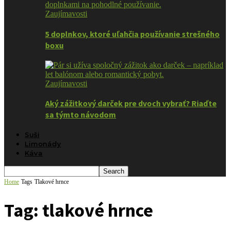
Zaujímavosti
5 doplnkov, ktoré uľahčia používanie strešného
boxu
Zaujímavosti
Aký zážitkový darček pre dvoch vybrať? Riaďte
sa týmto návodom
Suši
Limonády
Káva
Home
Tags
Tlakové hrnce
Tag: tlakové hrnce