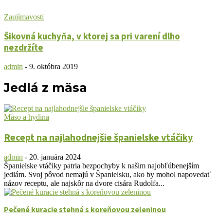
Zaujímavosti
Šikovná kuchyňa, v ktorej sa pri varení dlho
nezdržíte
admin
-
9. októbra 2019
Jedlá z mäsa
Mäso a hydina
Recept na najlahodnejšie španielske vtáčiky
admin
-
20. januára 2024
Španielske vtáčiky patria bezpochyby k našim najobľúbenejším
jedlám. Svoj pôvod nemajú v Španielsku, ako by mohol napovedať
názov receptu, ale najskôr na dvore cisára Rudolfa...
Pečené kuracie stehná s koreňovou zeleninou