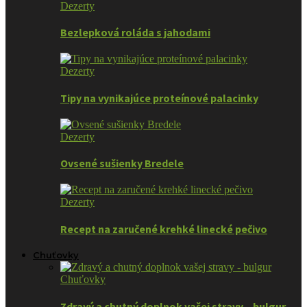
Dezerty
Bezlepková roláda s jahodami
Dezerty
Tipy na vynikajúce proteínové palacinky
Dezerty
Ovsené sušienky Bredele
Dezerty
Recept na zaručené krehké linecké pečivo
Chuťovky
Chuťovky
Zdravý a chutný doplnok vašej stravy – bulgur