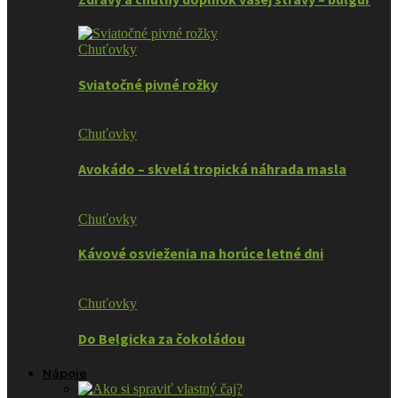
Chuťovky
Sviatočné pivné rožky
Chuťovky
Avokádo – skvelá tropická náhrada masla
Chuťovky
Kávové osvieženia na horúce letné dni
Chuťovky
Do Belgicka za čokoládou
Nápoje