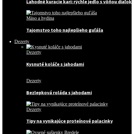
Lahodné kuracie karí: rýchle jedlo s vôňou diaľok
Mäso a hydina
Tajomstvo toho najlepšieho guľáša
Dezerty
Dezerty
Kysnuté koláče s jahodami
Dezerty
Bezlepková roláda s jahodami
Dezerty
Tipy na vynikajúce proteínové palacinky