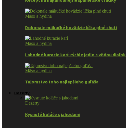
Recept na najlahodnejšie španielske vtáčiky
Mäso a hydina
Dokonale mäkučké hovädzie líčka plné chuti
Mäso a hydina
Lahodné kuracie karí: rýchle jedlo s vôňou diaľok
Mäso a hydina
Tajomstvo toho najlepšieho guľáša
Dezerty
Dezerty
Kysnuté koláče s jahodami