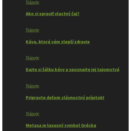
Nápoje
Ako si spraviť vlastný čaj?
Nápoje
Káva, ktorá vám zlepší zdravie
Nápoje
Dajte si šálku kávy a spoznajte jej tajomstvá
Nápoje
Pripravte deťom slávnostný prípitok!
Nápoje
Metaxa je luxusný symbol Grécka