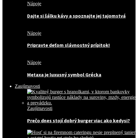
Nápoje
Dajte si šálku kávy a spoznajte jej tajomstvá
Nápoje
Pripravte deťom slávnostný prípitok!
Nápoje
Metaxa je luxusný symbol Grécka
Zaujímavosti
Zaujímavosti
Prečo dnes stojí dobrý burger viac ako kedysi?