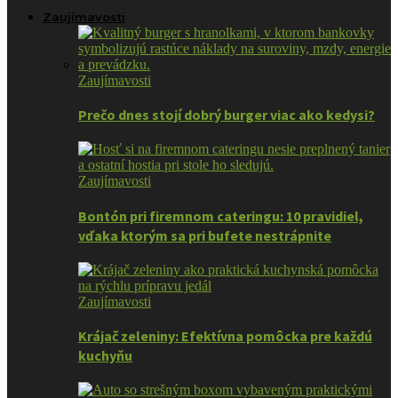
Zaujímavosti
Zaujímavosti
Prečo dnes stojí dobrý burger viac ako kedysi?
Zaujímavosti
Bontón pri firemnom cateringu: 10 pravidiel,
vďaka ktorým sa pri bufete nestrápnite
Zaujímavosti
Krájač zeleniny: Efektívna pomôcka pre každú
kuchyňu