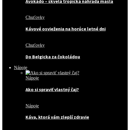
Avokádo – skvelá tropická náhrada masla
Chuťovky
Kávové osvieženia na horúce letné dni
Chuťovky
Do Belgicka za čokoládou
Nápoje
Nápoje
Ako si spraviť vlastný čaj?
Nápoje
Káva, ktorá vám zlepší zdravie