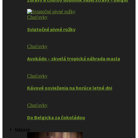
Chuťovky
Sviatočné pivné rožky
Chuťovky
Avokádo – skvelá tropická náhrada masla
Chuťovky
Kávové osvieženia na horúce letné dni
Chuťovky
Do Belgicka za čokoládou
Nápoje