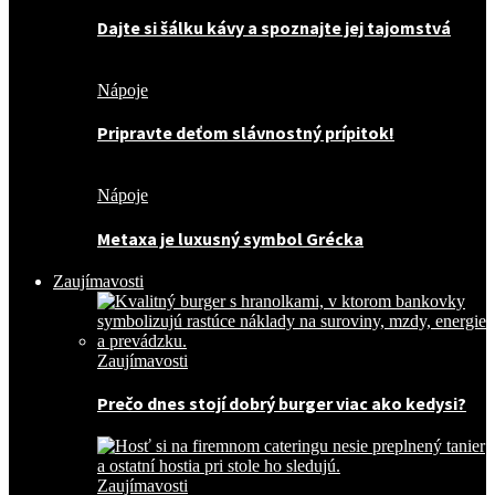
Dajte si šálku kávy a spoznajte jej tajomstvá
Nápoje
Pripravte deťom slávnostný prípitok!
Nápoje
Metaxa je luxusný symbol Grécka
Zaujímavosti
Zaujímavosti
Prečo dnes stojí dobrý burger viac ako kedysi?
Zaujímavosti