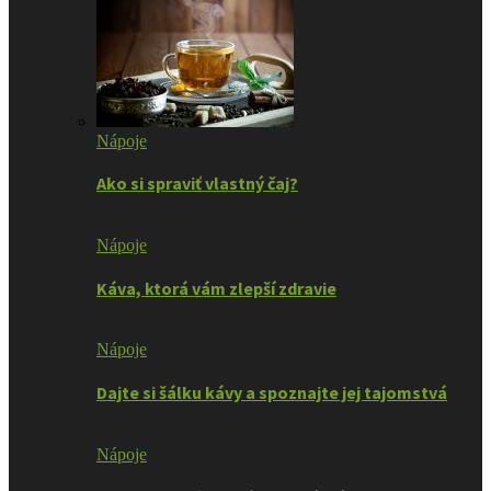
Nápoje
Ako si spraviť vlastný čaj?
Nápoje
Káva, ktorá vám zlepší zdravie
Nápoje
Dajte si šálku kávy a spoznajte jej tajomstvá
Nápoje