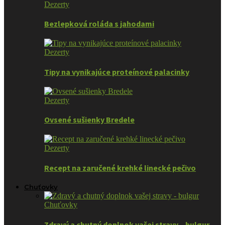
Dezerty
Bezlepková roláda s jahodami
Dezerty
Tipy na vynikajúce proteínové palacinky
Dezerty
Ovsené sušienky Bredele
Dezerty
Recept na zaručené krehké linecké pečivo
Chuťovky
Chuťovky
Zdravý a chutný doplnok vašej stravy – bulgur