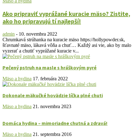
Mäso a hydina
Ako pripraviť vyprážané kuracie mäso? Zistite,
ako ho pripravujú tí najlepší!
admin
-
10. novembra 2022
Chrumkavá strúhanka na kuracie mäso https://hollypowder.sk,
šťavnaté mäso, lákavá vôňa a chuť… Každý asi vie, ako by malo
vyzerať a chutiť vyprážané kuracie v...
Pečený pstruh na masle s hráškovým pyré
Mäso a hydina
17. februára 2022
Dokonale mäkučké hovädzie líčka plné chuti
Mäso a hydina
21. novembra 2023
Domáca hydina – mimoriadne chutná a zdravá!
Mäso a hydina
21. septembra 2016