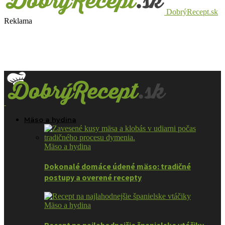
DobrýRecept.sk
Reklama
Mäso a hydina
Mäso a hydina
Dokonalé domáce údené mäso: tradičné
postupy a overené recepty
Mäso a hydina