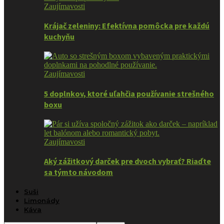
Zaujímavosti
Krájač zeleniny: Efektívna pomôcka pre každú
kuchyňu
Zaujímavosti
5 doplnkov, ktoré uľahčia používanie strešného
boxu
Zaujímavosti
Aký zážitkový darček pre dvoch vybrať? Riaďte
sa týmto návodom
Suši
Limonády
Káva