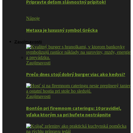
Pripravte deťom slávnostný prípitok!
Nápoje
Metaxa je luxusný symbol Grécka
Zaujímavosti
Zaujímavosti
Prečo dnes stojí dobrý burger viac ako kedysi?
Zaujímavosti
Bontón pri firemnom cateringu: 10 pravidiel,
vďaka ktorým sa pri bufete nestrápnite