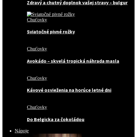
Zdravý a chutný doplnok vašej stravy – bulgur
Chuťovky
Sviatočné pivné rožky
Chuťovky
Avokádo – skvelá tropická náhrada masla
Chuťovky
Kávové osvieženia na horúce letné dni
Chuťovky
Do Belgicka za čokoládou
Nápoje