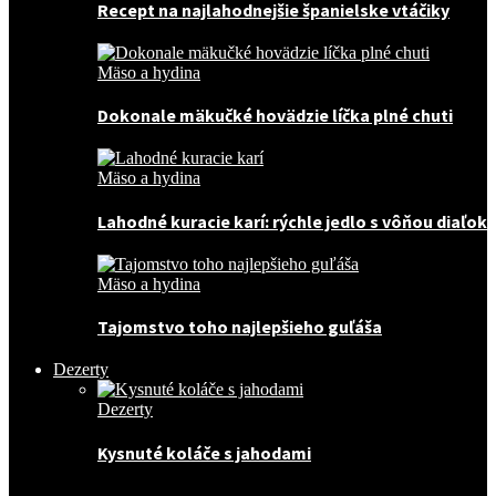
Recept na najlahodnejšie španielske vtáčiky
Mäso a hydina
Dokonale mäkučké hovädzie líčka plné chuti
Mäso a hydina
Lahodné kuracie karí: rýchle jedlo s vôňou diaľok
Mäso a hydina
Tajomstvo toho najlepšieho guľáša
Dezerty
Dezerty
Kysnuté koláče s jahodami