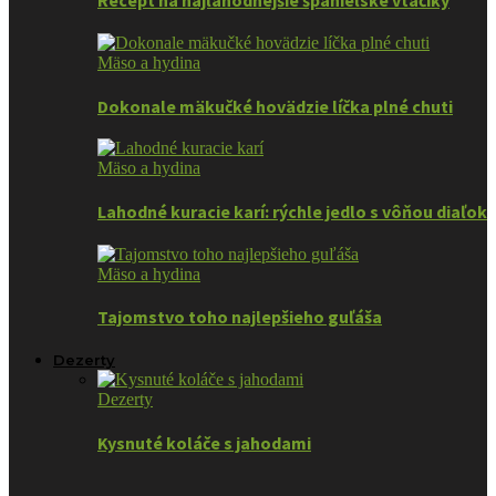
Recept na najlahodnejšie španielske vtáčiky
Mäso a hydina
Dokonale mäkučké hovädzie líčka plné chuti
Mäso a hydina
Lahodné kuracie karí: rýchle jedlo s vôňou diaľok
Mäso a hydina
Tajomstvo toho najlepšieho guľáša
Dezerty
Dezerty
Kysnuté koláče s jahodami