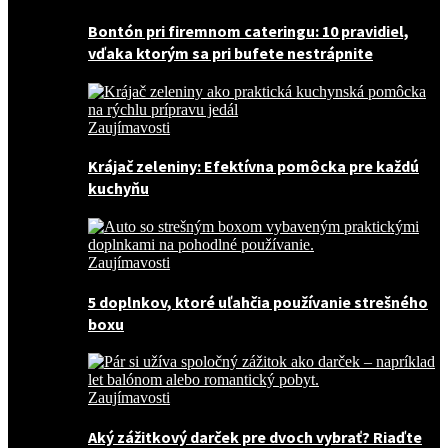
Bontón pri firemnom cateringu: 10 pravidiel,
vďaka ktorým sa pri bufete nestrápnite
Zaujímavosti
Krájač zeleniny: Efektívna pomôcka pre každú
kuchyňu
Zaujímavosti
5 doplnkov, ktoré uľahčia používanie strešného
boxu
Zaujímavosti
Aký zážitkový darček pre dvoch vybrať? Riaďte