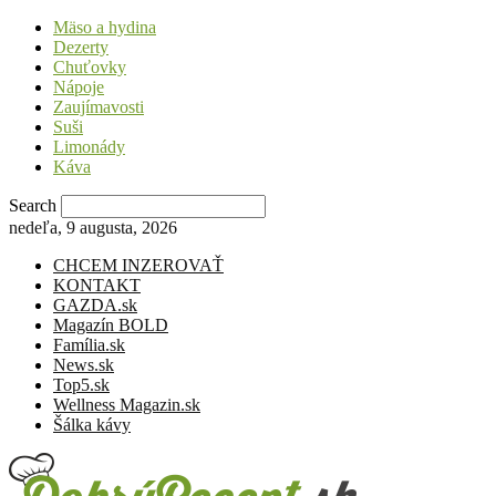
Mäso a hydina
Dezerty
Chuťovky
Nápoje
Zaujímavosti
Suši
Limonády
Káva
Search
nedeľa, 9 augusta, 2026
CHCEM INZEROVAŤ
KONTAKT
GAZDA.sk
Magazín BOLD
Família.sk
News.sk
Top5.sk
Wellness Magazin.sk
Šálka kávy