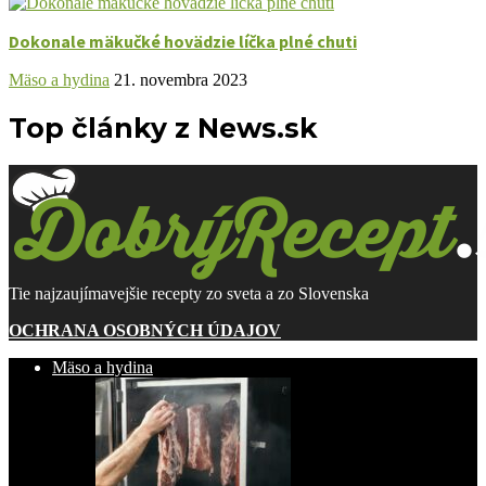
Dokonale mäkučké hovädzie líčka plné chuti
Mäso a hydina
21. novembra 2023
Top články z News.sk
Tie najzaujímavejšie recepty zo sveta a zo Slovenska
OCHRANA OSOBNÝCH ÚDAJOV
Mäso a hydina