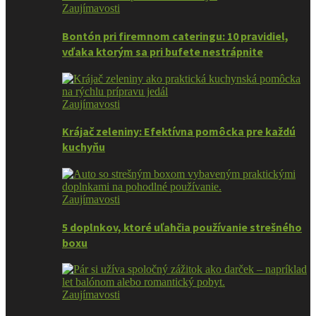
Zaujímavosti
Bontón pri firemnom cateringu: 10 pravidiel,
vďaka ktorým sa pri bufete nestrápnite
Zaujímavosti
Krájač zeleniny: Efektívna pomôcka pre každú
kuchyňu
Zaujímavosti
5 doplnkov, ktoré uľahčia používanie strešného
boxu
Zaujímavosti