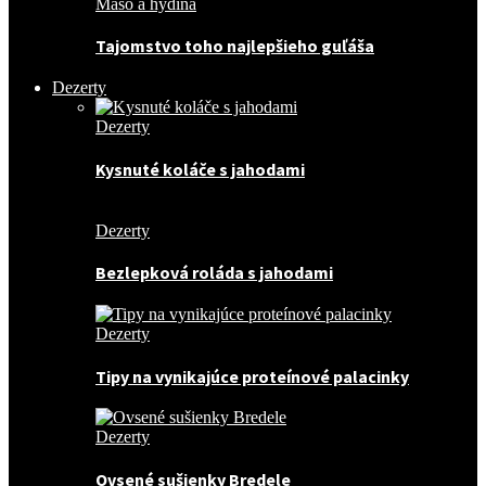
Mäso a hydina
Tajomstvo toho najlepšieho guľáša
Dezerty
Dezerty
Kysnuté koláče s jahodami
Dezerty
Bezlepková roláda s jahodami
Dezerty
Tipy na vynikajúce proteínové palacinky
Dezerty
Ovsené sušienky Bredele