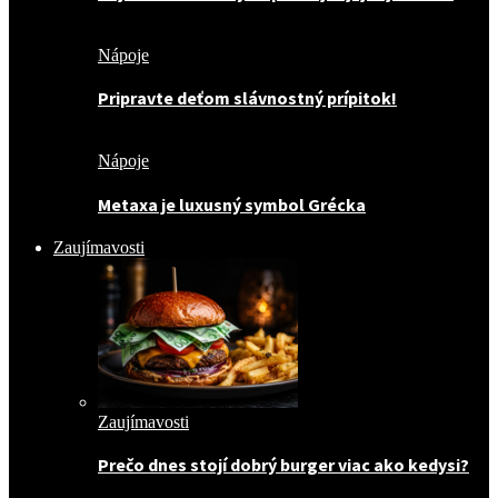
Nápoje
Pripravte deťom slávnostný prípitok!
Nápoje
Metaxa je luxusný symbol Grécka
Zaujímavosti
Zaujímavosti
Prečo dnes stojí dobrý burger viac ako kedysi?