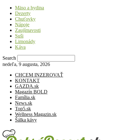
Mäso a hydina
Dezerty
Chuťovky
Nápoje
Zaujímavosti
Suši
Limonády
Káva
Search
nedeľa, 9 augusta, 2026
CHCEM INZEROVAŤ
KONTAKT
GAZDA.sk
Magazín BOLD
Família.sk
News.sk
Top5.sk
Wellness Magazin.sk
Šálka kávy