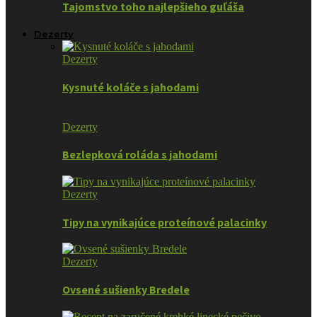
Tajomstvo toho najlepšieho guľáša
Dezerty
Dezerty
Kysnuté koláče s jahodami
Dezerty
Bezlepková roláda s jahodami
Dezerty
Tipy na vynikajúce proteínové palacinky
Dezerty
Ovsené sušienky Bredele