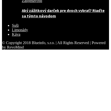
Zaujímavosti
Aký zážitkový darček pre dvoch vybrať? Riaďte
sa týmto návodom
Suši
Limonády
Káva
© Copyright 2018 Blueinfo, s.r.o. | All Rights Reserved | Powered
by RevoMind