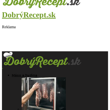
DobrýRecept.sk
Reklama
Mäso a hydina