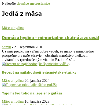
Najlepšie
domáce meteostanice
Jedlá z mäsa
Mäso a hydina
Domáca hydina – mimoriadne chutná a zdravá!
admin
-
21. septembra 2016
Už naši predkovia veľmi dobre vedeli, že mäso je mimoriadne
prospešné pre naše zdravie – obsahuje množstvo bielkovín
a vitamínov (predovšetkým vitamín B), ktoré sú...
Recept na najlahodnejšie španielske vtáčiky
Mäso a hydina
20. januára 2024
Tajomstvo toho najlepšieho guľáša
Mäso a hydina
16. januára 2023