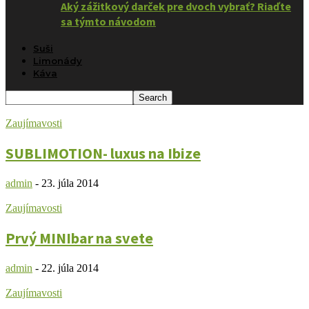
Aký zážitkový darček pre dvoch vybrať? Riaďte
sa týmto návodom
Suši
Limonády
Káva
Zaujímavosti
SUBLIMOTION- luxus na Ibize
admin
-
23. júla 2014
Zaujímavosti
Prvý MINIbar na svete
admin
-
22. júla 2014
Zaujímavosti