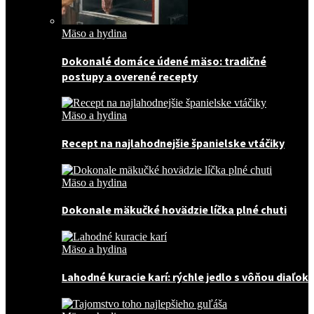
Mäso a hydina
Dokonalé domáce údené mäso: tradičné
postupy a overené recepty
Mäso a hydina
Recept na najlahodnejšie španielske vtáčiky
Mäso a hydina
Dokonale mäkučké hovädzie líčka plné chuti
Mäso a hydina
Lahodné kuracie karí: rýchle jedlo s vôňou diaľok