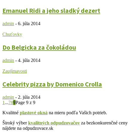
Emanuel Ridi a jeho sladký dezert
admin
-
6. júla 2014
Chuťovky
Do Belgicka za čokoládou
admin
-
4. júla 2014
Zaujímavosti
Celebrity pizza by Domenico Crolla
admin
-
2. júla 2014
1
...
7
8
9
Page 9 z 9
Kvalitné
plastové okná
na mieru podľa Vašich potrieb.
Široký výber
kvalitných odpudzovačov
za bezkonkurenčné ceny
nájdete na odpudzovace.sk