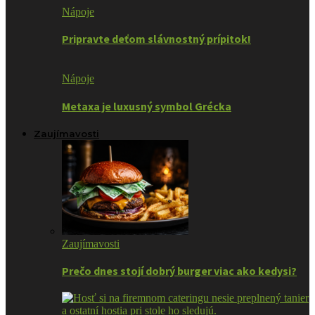
Nápoje
Pripravte deťom slávnostný prípitok!
Nápoje
Metaxa je luxusný symbol Grécka
Zaujímavosti
Zaujímavosti
Prečo dnes stojí dobrý burger viac ako kedysi?