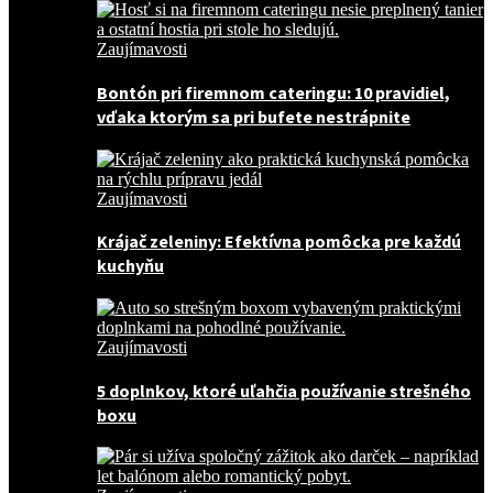
Zaujímavosti
Bontón pri firemnom cateringu: 10 pravidiel,
vďaka ktorým sa pri bufete nestrápnite
Zaujímavosti
Krájač zeleniny: Efektívna pomôcka pre každú
kuchyňu
Zaujímavosti
5 doplnkov, ktoré uľahčia používanie strešného
boxu