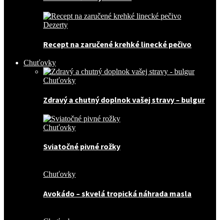
Dezerty
Recept na zaručené krehké linecké pečivo
Chuťovky
Chuťovky
Zdravý a chutný doplnok vašej stravy – bulgur
Chuťovky
Sviatočné pivné rožky
Chuťovky
Avokádo – skvelá tropická náhrada masla